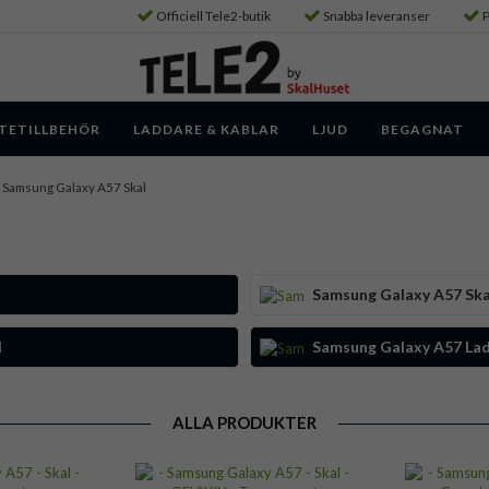
Officiell Tele2-butik
Snabba leveranser
P
TETILLBEHÖR
LADDARE & KABLAR
LJUD
BEGAGNAT
Samsung Galaxy A57 Skal
Samsung Galaxy A57 Ska
d
Samsung Galaxy A57 Lad
ALLA PRODUKTER