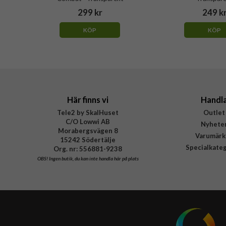
299 kr
249 k
KÖP
KÖP
Här finns vi
Handl
Tele2 by SkalHuset
Outlet
C/O Lowwi AB
Nyhete
Morabergsvägen 8
Varumärk
15242 Södertälje
Specialkate
Org. nr: 556881-9238
OBS!
Ingen butik, du kan inte handla här på plats