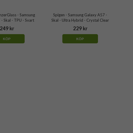
nzerGlass - Samsung
Spigen - Samsung Galaxy A57 -
- Skal - TPU - Svart
Skal - Ultra Hybrid - Crystal Clear
249 kr
229 kr
KÖP
KÖP