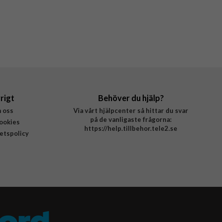
rigt
Behöver du hjälp?
 oss
Via vårt hjälpcenter så hittar du svar
på de vanligaste frågorna:
ookies
https://help.tillbehor.tele2.se
tetspolicy