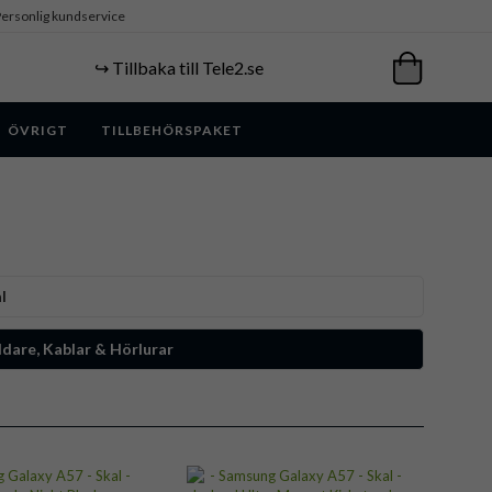
ersonlig kundservice
↪️ Tillbaka till Tele2.se
ÖVRIGT
TILLBEHÖRSPAKET
l
dare, Kablar & Hörlurar