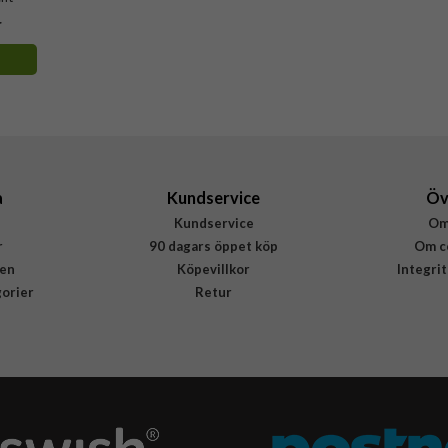
r
a
Kundservice
Öv
Kundservice
Om
r
90 dagars öppet köp
Om c
en
Köpevillkor
Integri
gorier
Retur