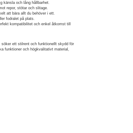
ig känsla och lång hållbarhet.
t repor, stötar och slitage.
lt att bära allt du behöver i ett.
r fodralet på plats.
rfekt kompatibilitet och enkel åtkomst till
söker ett stilrent och funktionellt skydd för
a funktioner och högkvalitativt material,