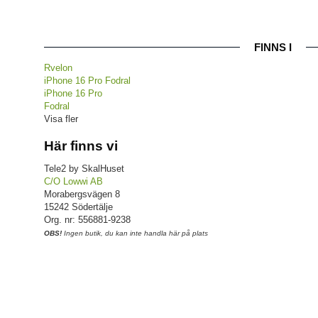
FINNS I
Rvelon
iPhone 16 Pro Fodral
iPhone 16 Pro
Fodral
Visa fler
Här finns vi
Tele2 by SkalHuset
C/O Lowwi AB
Morabergsvägen 8
15242 Södertälje
Org. nr: 556881-9238
OBS!
Ingen butik, du kan inte handla här på plats