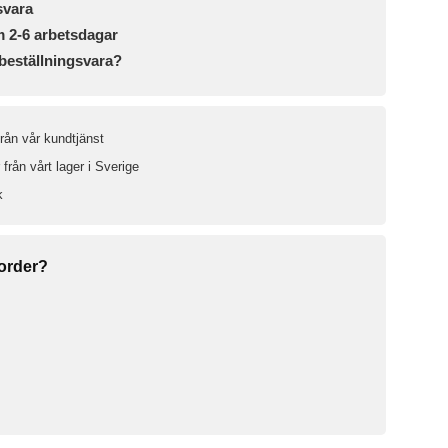
svara
m 2-6 arbetsdagar
beställningsvara?
från vår kundtjänst
från vårt lager i Sverige
k
 order?