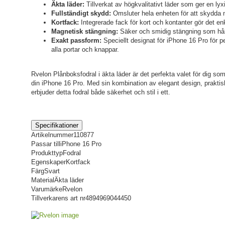
Äkta läder:
Tillverkat av högkvalitativt läder som ger en lyx
Fullständigt skydd:
Omsluter hela enheten för att skydda mo
Kortfack:
Integrerade fack för kort och kontanter gör det enke
Magnetisk stängning:
Säker och smidig stängning som hålle
Exakt passform:
Speciellt designat för iPhone 16 Pro för pe
alla portar och knappar.
Rvelon Plånboksfodral i äkta läder är det perfekta valet för dig som 
din iPhone 16 Pro. Med sin kombination av elegant design, praktisk
erbjuder detta fodral både säkerhet och stil i ett.
Specifikationer
Artikelnummer
110877
Passar till
iPhone 16 Pro
Produkttyp
Fodral
Egenskaper
Kortfack
Färg
Svart
Material
Äkta läder
Varumärke
Rvelon
Tillverkarens art nr
4894969044450