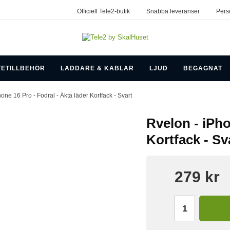
Officiell Tele2-butik
Snabba leveranser
Pers
TETILLBEHÖR
LADDARE & KABLAR
LJUD
BEGAGNAT
hone 16 Pro - Fodral - Äkta läder Kortfack - Svart
Rvelon - iPho
Kortfack - Sv
279 kr