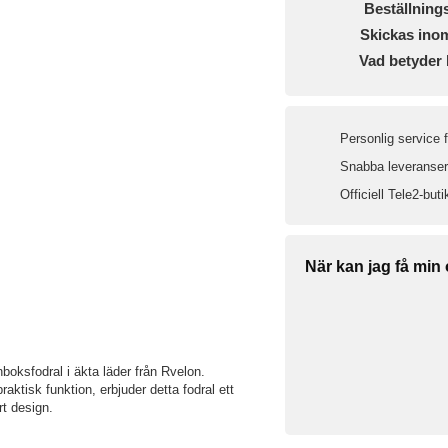
Beställning
Skickas ino
Vad betyder 
Personlig service 
Snabba leveranser 
Officiell Tele2-buti
När kan jag få min
boksfodral i äkta läder från Rvelon.
ktisk funktion, erbjuder detta fodral ett
rt design.