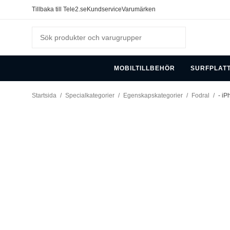
Tillbaka till Tele2.se
Kundservice
Varumärken
MOBILTILLBEHÖR
SURFPLAT
Startsida
/
Specialkategorier
/
Egenskapskategorier
/
Fodral
/
- iP