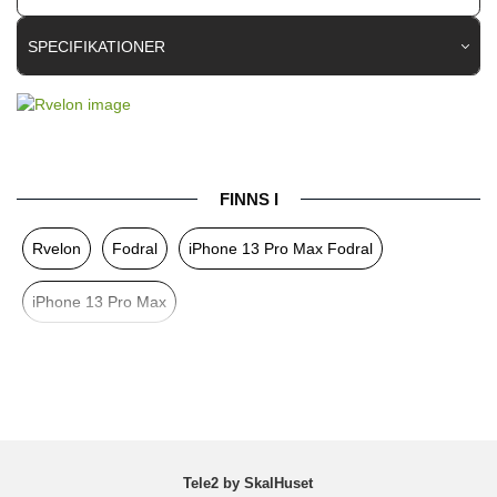
SPECIFIKATIONER
Artikelnummer
112395
Passar till
iPhone 13 Pro Max
Produkttyp
Fodral
FINNS I
Egenskaper
Kortfack, Magnetstängning
Rvelon
Fodral
iPhone 13 Pro Max Fodral
Färg
Rosa
Material
Äkta läder
iPhone 13 Pro Max
Varumärke
Rvelon
Tillverkarens art nr
4895225818709
Tele2 by SkalHuset