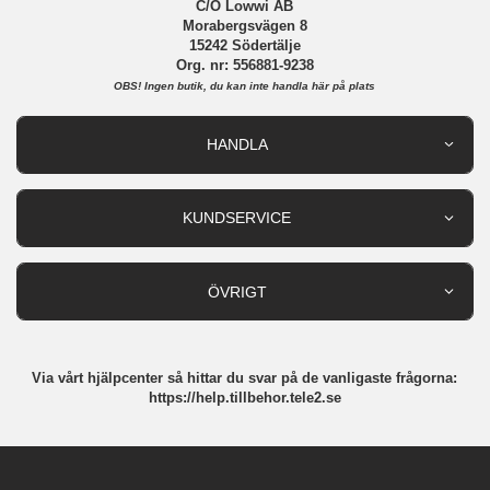
C/O Lowwi AB
Morabergsvägen 8
15242 Södertälje
Org. nr: 556881-9238
OBS!
Ingen butik, du kan inte handla här på plats
HANDLA
Outlet
Nyheter
KUNDSERVICE
Varumärken
Kundservice
Specialkategorier
90 dagars öppet köp
ÖVRIGT
Köpevillkor
Om oss
Retur
Om cookies
Via vårt hjälpcenter så hittar du svar på de vanligaste frågorna:
Integritetspolicy
https://help.tillbehor.tele2.se