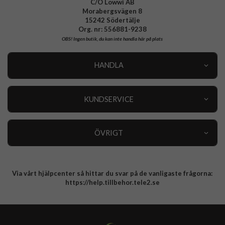
C/O Lowwi AB
Morabergsvägen 8
15242 Södertälje
Org. nr: 556881-9238
OBS!
Ingen butik, du kan inte handla här på plats
HANDLA
Outlet
Nyheter
KUNDSERVICE
Varumärken
Kundservice
Specialkategorier
90 dagars öppet köp
ÖVRIGT
Köpevillkor
Om oss
Retur
Om cookies
Via vårt hjälpcenter så hittar du svar på de vanligaste frågorna:
Integritetspolicy
https://help.tillbehor.tele2.se