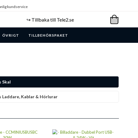
nlig kundservice
↪️ Tillbaka till Tele2.se
ÖVRIGT
TILLBEHÖRSPAKET
 Skal
 Laddare, Kablar & Hörlurar