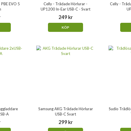
- PBE EVO 5
Celly - Trådade Hörlurar -
Celly - Tråd
h
UP1200 In-Ear USB-C - Svart
UP
r
249 kr
KÖP
äggladdare
Samsung AKG Trådade Hörlurar
Sudio Trådlö
USB-A
USB-C Svart
r
299 kr