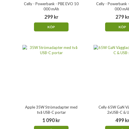
Celly - Powerbank - PBE EVO 10
Celly - Powerbank 
000 mAh
000 mA
299 kr
279 k
KÖP
KÖP
Apple 35W Strömadapter med
Celly 65W GaN V
två USB-C portar
2xUSB-C & 
1 090 kr
499 k