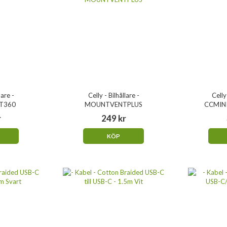
lare -
Celly - Bilhållare -
Celly
T360
MOUNTVENTPLUS
CCMIN
r
249 kr
KÖP