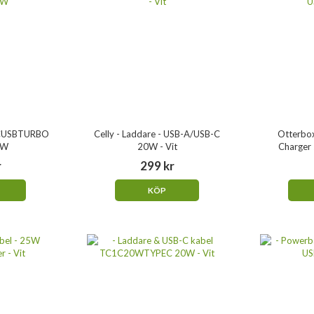
 TCUSBTURBO
Celly - Laddare - USB-A/USB-C
Otterbox
2W
20W - Vit
Charger
r
299 kr
KÖP