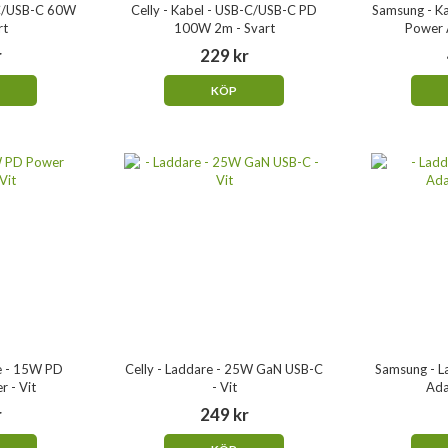
-C/USB-C 60W
Celly - Kabel - USB-C/USB-C PD
Samsung - K
rt
100W 2m - Svart
Power 
r
229 kr
KÖP
e - 15W PD
Celly - Laddare - 25W GaN USB-C
Samsung - L
 - Vit
- Vit
Ada
r
249 kr