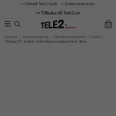
Officiell Tele2-butik
Snabba leveranser
↪️ Tillbaka till Tele2.se
Startsida
/
Specialkategorier
/
Egenskapskategorier
/
Fodral
/
- iPhone 17 - Fodral - 4 Kortfack Löstagbart Skal - Brun