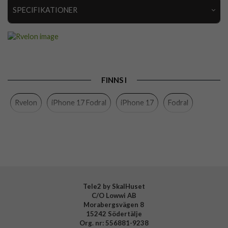
SPECIFIKATIONER
Artikelnummer
110205
Passar till
iPhone 17
Produkttyp
Fodral
FINNS I
Egenskaper
Kortfack, Löstagbart skal
Rvelon
iPhone 17 Fodral
iPhone 17
Fodral
Färg
Brun
Material
Konstläder
Varumärke
Rvelon
Tillverkarens art nr
4894969103126
Tele2 by SkalHuset
C/O Lowwi AB
Morabergsvägen 8
15242 Södertälje
Org. nr: 556881-9238