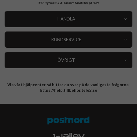
OBS!
Ingen butik, du kan inte handla här på plats
HANDLA
Outlet
Nyheter
KUNDSERVICE
Varumärken
Kundservice
Specialkategorier
90 dagars öppet köp
ÖVRIGT
Köpevillkor
Om oss
Retur
Om cookies
Via vårt hjälpcenter så hittar du svar på de vanligaste frågorna:
Integritetspolicy
https://help.tillbehor.tele2.se