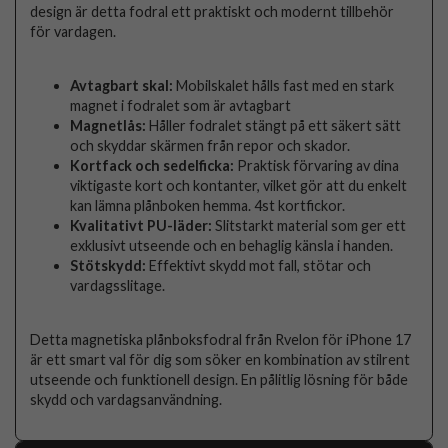
design är detta fodral ett praktiskt och modernt tillbehör
för vardagen.
Avtagbart skal:
Mobilskalet hålls fast med en stark
magnet i fodralet som är avtagbart
Magnetlås:
Håller fodralet stängt på ett säkert sätt
och skyddar skärmen från repor och skador.
Kortfack och sedelficka:
Praktisk förvaring av dina
viktigaste kort och kontanter, vilket gör att du enkelt
kan lämna plånboken hemma. 4st kortfickor.
Kvalitativt PU-läder:
Slitstarkt material som ger ett
exklusivt utseende och en behaglig känsla i handen.
Stötskydd:
Effektivt skydd mot fall, stötar och
vardagsslitage.
Detta magnetiska plånboksfodral från Rvelon för iPhone 17
är ett smart val för dig som söker en kombination av stilrent
utseende och funktionell design. En pålitlig lösning för både
skydd och vardagsanvändning.