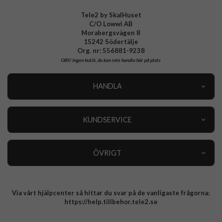
Tele2 by SkalHuset
C/O Lowwi AB
Morabergsvägen 8
15242 Södertälje
Org. nr: 556881-9238
OBS!
Ingen butik, du kan inte handla här på plats
HANDLA
Outlet
Nyheter
KUNDSERVICE
Varumärken
Kundservice
Specialkategorier
90 dagars öppet köp
ÖVRIGT
Köpevillkor
Om oss
Retur
Om cookies
Via vårt hjälpcenter så hittar du svar på de vanligaste frågorna:
Integritetspolicy
https://help.tillbehor.tele2.se