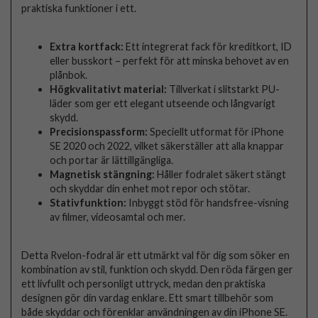
praktiska funktioner i ett.
Extra kortfack:
Ett integrerat fack för kreditkort, ID
eller busskort – perfekt för att minska behovet av en
plånbok.
Högkvalitativt material:
Tillverkat i slitstarkt PU-
läder som ger ett elegant utseende och långvarigt
skydd.
Precisionspassform:
Speciellt utformat för iPhone
SE 2020 och 2022, vilket säkerställer att alla knappar
och portar är lättillgängliga.
Magnetisk stängning:
Håller fodralet säkert stängt
och skyddar din enhet mot repor och stötar.
Stativfunktion:
Inbyggt stöd för handsfree-visning
av filmer, videosamtal och mer.
Detta Rvelon-fodral är ett utmärkt val för dig som söker en
kombination av stil, funktion och skydd. Den röda färgen ger
ett livfullt och personligt uttryck, medan den praktiska
designen gör din vardag enklare. Ett smart tillbehör som
både skyddar och förenklar användningen av din iPhone SE.