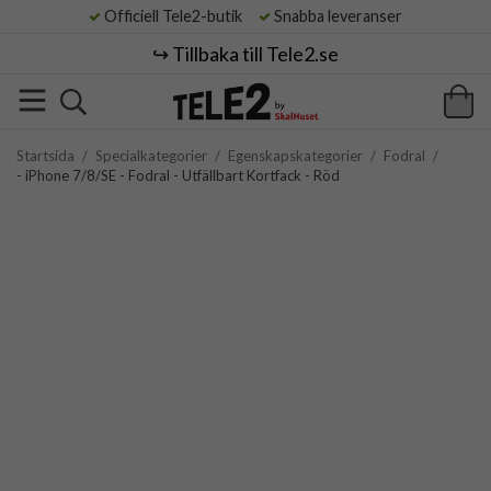
Officiell Tele2-butik
Snabba leveranser
↪️ Tillbaka till Tele2.se
Startsida
/
Specialkategorier
/
Egenskapskategorier
/
Fodral
/
- iPhone 7/8/SE - Fodral - Utfällbart Kortfack - Röd