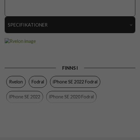
SPECIFIKATIONER
Artikelnummer
111020
Passar
iPhone 7, iPhone 8, iPhone SE 2020, iPhone SE
till
2022
Produkttyp
Fodral
FINNS I
Egenskaper
Kortfack, Stativfunktion
Rvelon
Fodral
iPhone SE 2022 Fodral
Färg
Röd
iPhone SE 2022
iPhone SE 2020 Fodral
Material
Konstläder
Varumärke
Rvelon
iPhone SE 2020
iPhone 8 Fodral
iPhone 7 Fodral
Tillverkarens art nr
4895225821549
iPhone 8
iPhone 7