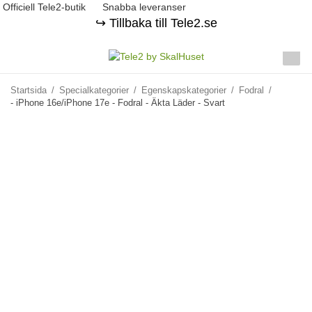
Officiell Tele2-butik
Snabba leveranser
↪️ Tillbaka till Tele2.se
Startsida
/
Specialkategorier
/
Egenskapskategorier
/
Fodral
/
- iPhone 16e/iPhone 17e - Fodral - Äkta Läder - Svart