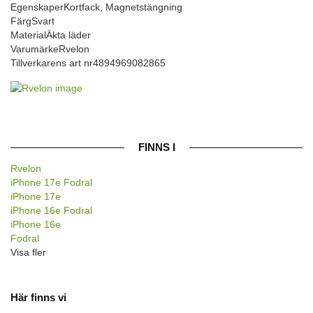
Egenskaper
Kortfack, Magnetstängning
Färg
Svart
Material
Äkta läder
Varumärke
Rvelon
Tillverkarens art nr
4894969082865
FINNS I
Rvelon
iPhone 17e Fodral
iPhone 17e
iPhone 16e Fodral
iPhone 16e
Fodral
Visa fler
Här finns vi