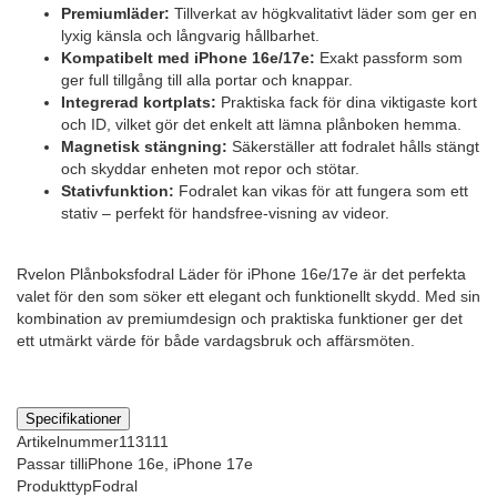
Premiumläder:
Tillverkat av högkvalitativt läder som ger en
lyxig känsla och långvarig hållbarhet.
Kompatibelt med iPhone 16e/17e:
Exakt passform som
ger full tillgång till alla portar och knappar.
Integrerad kortplats:
Praktiska fack för dina viktigaste kort
och ID, vilket gör det enkelt att lämna plånboken hemma.
Magnetisk stängning:
Säkerställer att fodralet hålls stängt
och skyddar enheten mot repor och stötar.
Stativfunktion:
Fodralet kan vikas för att fungera som ett
stativ – perfekt för handsfree-visning av videor.
Rvelon Plånboksfodral Läder för iPhone 16e/17e är det perfekta
valet för den som söker ett elegant och funktionellt skydd. Med sin
kombination av premiumdesign och praktiska funktioner ger det
ett utmärkt värde för både vardagsbruk och affärsmöten.
Specifikationer
Artikelnummer
113111
Passar till
iPhone 16e, iPhone 17e
Produkttyp
Fodral