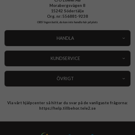
Morabergsvägen 8
15242 Södertälje
Org. nr: 556881-9238
OBS!
Ingen butik, du kan inte handla här på plats
HANDLA
Outlet
Nyheter
KUNDSERVICE
Varumärken
Kundservice
Specialkategorier
90 dagars öppet köp
ÖVRIGT
Köpevillkor
Om oss
Retur
Om cookies
Via vårt hjälpcenter så hittar du svar på de vanligaste frågorna:
Integritetspolicy
https://help.tillbehor.tele2.se