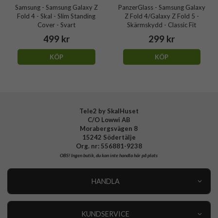
Samsung - Samsung Galaxy Z
PanzerGlass - Samsung Galaxy
Fold 4 - Skal - Slim Standing
Z Fold 4/Galaxy Z Fold 5 -
Cover - Svart
Skärmskydd - Classic Fit
499 kr
299 kr
KÖP
KÖP
Tele2 by SkalHuset
C/O Lowwi AB
Morabergsvägen 8
15242 Södertälje
Org. nr: 556881-9238
OBS!
Ingen butik, du kan inte handla här på plats
HANDLA
Outlet
Nyheter
KUNDSERVICE