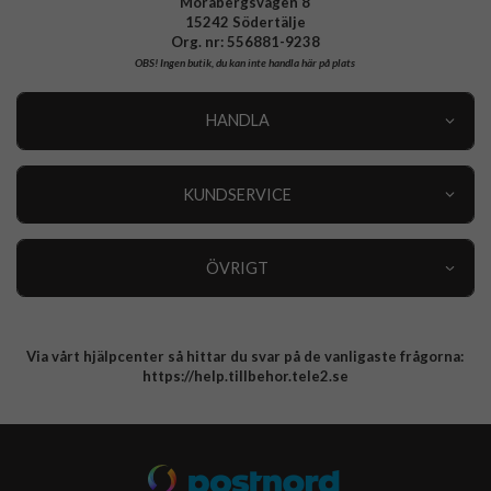
Morabergsvägen 8
15242 Södertälje
Org. nr: 556881-9238
OBS!
Ingen butik, du kan inte handla här på plats
HANDLA
Outlet
Nyheter
KUNDSERVICE
Varumärken
Kundservice
Specialkategorier
90 dagars öppet köp
ÖVRIGT
Köpevillkor
Om oss
Retur
Om cookies
Via vårt hjälpcenter så hittar du svar på de vanligaste frågorna:
Integritetspolicy
https://help.tillbehor.tele2.se