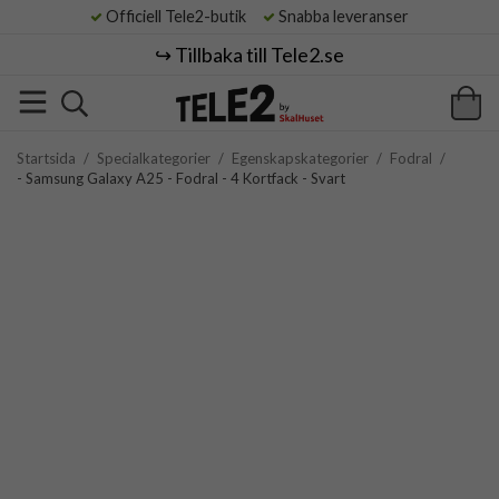
Officiell Tele2-butik
Snabba leveranser
↪️ Tillbaka till Tele2.se
Startsida
/
Specialkategorier
/
Egenskapskategorier
/
Fodral
/
- Samsung Galaxy A25 - Fodral - 4 Kortfack - Svart