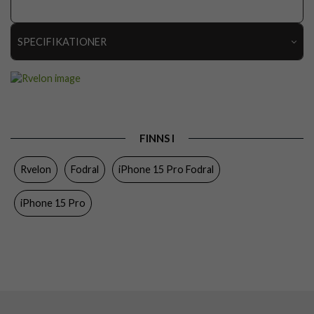
SPECIFIKATIONER
Artikelnummer
112645
Passar till
iPhone 15 Pro
Produkttyp
Fodral
FINNS I
Egenskaper
Kortfack, Magnetstängning, MagSafe-
kompatibel
Rvelon
Fodral
iPhone 15 Pro Fodral
Färg
Lila
iPhone 15 Pro
Material
Konstläder
Varumärke
Rvelon
Tillverkarens art nr
4895225850235