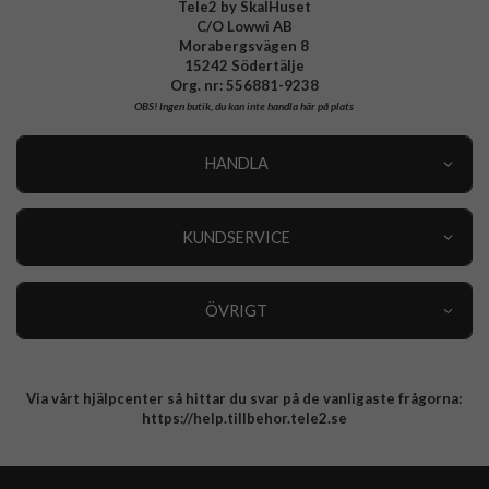
Tele2 by SkalHuset
C/O Lowwi AB
Morabergsvägen 8
15242 Södertälje
Org. nr: 556881-9238
OBS!
Ingen butik, du kan inte handla här på plats
HANDLA
Outlet
Nyheter
KUNDSERVICE
Varumärken
Kundservice
Specialkategorier
90 dagars öppet köp
ÖVRIGT
Köpevillkor
Om oss
Retur
Om cookies
Via vårt hjälpcenter så hittar du svar på de vanligaste frågorna:
Integritetspolicy
https://help.tillbehor.tele2.se