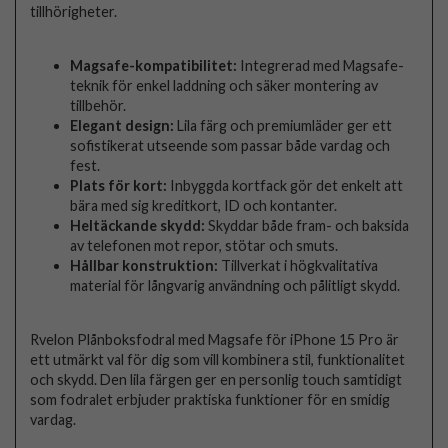
tillhörigheter.
Magsafe-kompatibilitet:
Integrerad med Magsafe-
teknik för enkel laddning och säker montering av
tillbehör.
Elegant design:
Lila färg och premiumläder ger ett
sofistikerat utseende som passar både vardag och
fest.
Plats för kort:
Inbyggda kortfack gör det enkelt att
bära med sig kreditkort, ID och kontanter.
Heltäckande skydd:
Skyddar både fram- och baksida
av telefonen mot repor, stötar och smuts.
Hållbar konstruktion:
Tillverkat i högkvalitativa
material för långvarig användning och pålitligt skydd.
Rvelon Plånboksfodral med Magsafe för iPhone 15 Pro är
ett utmärkt val för dig som vill kombinera stil, funktionalitet
och skydd. Den lila färgen ger en personlig touch samtidigt
som fodralet erbjuder praktiska funktioner för en smidig
vardag.