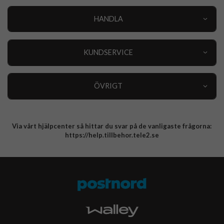
HANDLA
Outlet
Nyheter
KUNDSERVICE
Varumärken
Kundservice
Specialkategorier
90 dagars öppet köp
ÖVRIGT
Köpevillkor
Om oss
Retur
Om cookies
Via vårt hjälpcenter så hittar du svar på de vanligaste frågorna:
Integritetspolicy
https://help.tillbehor.tele2.se