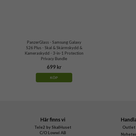
PanzerGlass - Samsung Galaxy
S26 Plus - Skal & Skärmskydd &
Kameraskydd - 3-in-1 Protection
Privacy Bundle
699 kr
KÖP
Här finns vi
Handl
Tele2 by SkalHuset
Outlet
C/O Lowwi AB
Nyhete