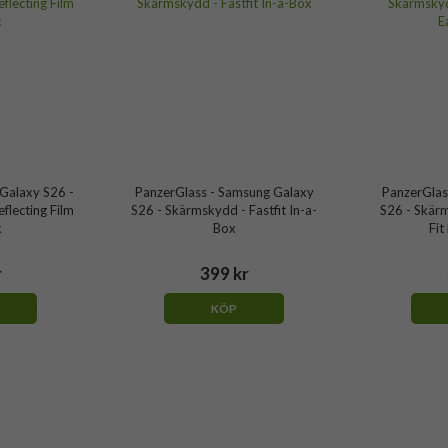
Galaxy S26 -
PanzerGlass - Samsung Galaxy
PanzerGlas
flecting Film
S26 - Skärmskydd - Fastfit In-a-
S26 - Skär
k
Box
Fit
r
399 kr
KÖP