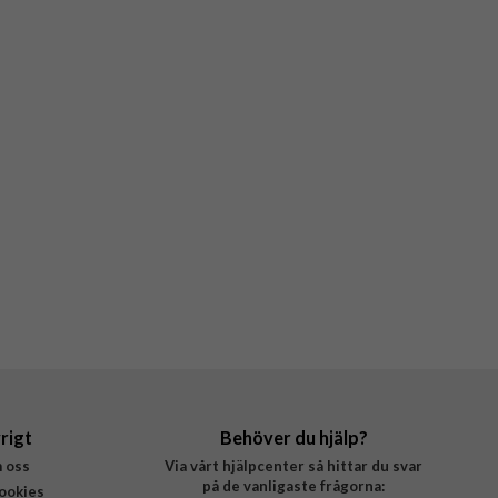
rigt
Behöver du hjälp?
 oss
Via vårt hjälpcenter så hittar du svar
på de vanligaste frågorna:
ookies