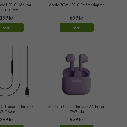
ade USB-C Hörlurar -
Apple 30W USB-C Strömadapter
1100 - Vit
199 kr
699 kr
KÖP
KÖP
G Trådade Hörlurar
Sudio Trådlösa Hörlurar A1 In-Ear
SB-C Svart
TWS Lila
299 kr
529 kr