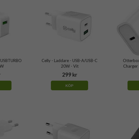
 TCUSBTURBO
Celly - Laddare - USB-A/USB-C
Otterbox
2W
20W - Vit
Charger
r
299 kr
KÖP