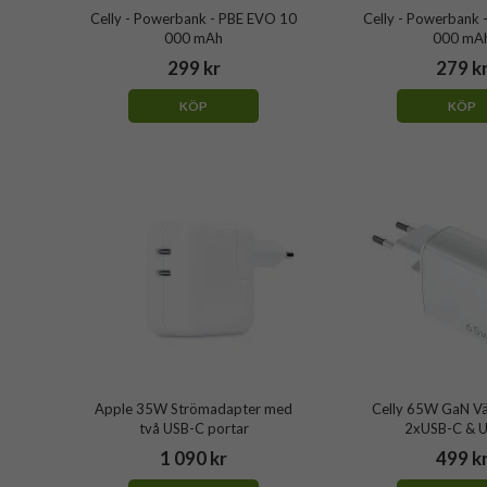
Celly - Powerbank - PBE EVO 10
Celly - Powerbank 
000 mAh
000 mA
299 kr
279 k
KÖP
KÖP
Apple 35W Strömadapter med
Celly 65W GaN V
två USB-C portar
2xUSB-C & 
1 090 kr
499 k