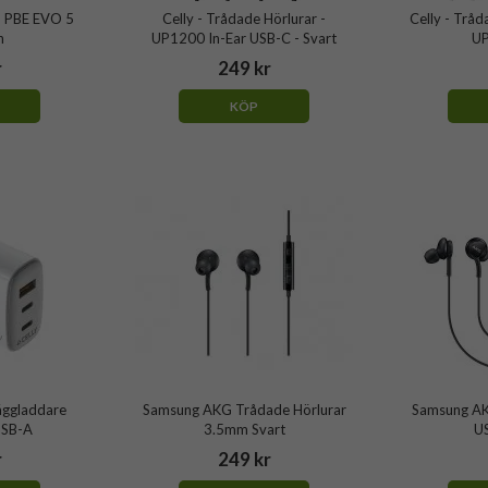
- PBE EVO 5
Celly - Trådade Hörlurar -
Celly - Tråd
h
UP1200 In-Ear USB-C - Svart
UP
r
249 kr
KÖP
äggladdare
Samsung AKG Trådade Hörlurar
Samsung AK
USB-A
3.5mm Svart
U
r
249 kr