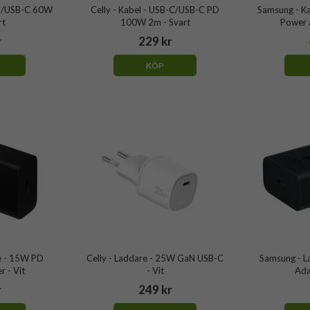
-C/USB-C 60W
Celly - Kabel - USB-C/USB-C PD
Samsung - K
rt
100W 2m - Svart
Power 
r
229 kr
KÖP
e - 15W PD
Celly - Laddare - 25W GaN USB-C
Samsung - L
 - Vit
- Vit
Ada
r
249 kr