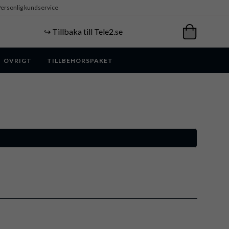
ersonlig kundservice
↪️ Tillbaka till Tele2.se
ÖVRIGT
TILLBEHÖRSPAKET