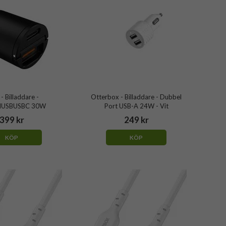
 - Billaddare -
Otterbox - Billaddare - Dubbel
IUSBUSBC 30W
Port USB-A 24W - Vit
399 kr
249 kr
KÖP
KÖP