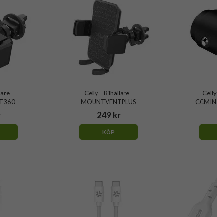
lare -
Celly - Bilhållare -
Celly
T360
MOUNTVENTPLUS
CCMIN
r
249 kr
KÖP