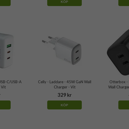
KÖP
xUSB-C/USB-A
Celly - Laddare - 45W GaN Wall
Otterbox - 
 Vit
Charger - Vit
Wall Charge
r
329 kr
KÖP