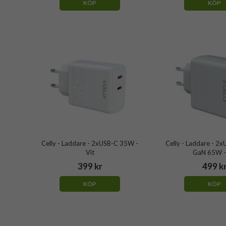
KÖP
KÖP
Celly - Laddare - 2xUSB-C 35W -
Celly - Laddare - 2
Vit
GaN 65W -
399 kr
499 k
KÖP
KÖP