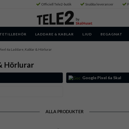
Officiell Tele2-butik
Snabba leveranser
P
TETILLBEHÖR
LADDARE & KABLAR
LJUD
BEGAGNAT
ixel 6a Laddare, Kablar & Hörlurar
& Hörlurar
Google Pixel 6a Skal
ALLA PRODUKTER