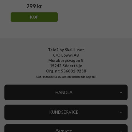
299 kr
KÖP
Tele2 by SkalHuset
C/O Lowwi AB
Morabergsvägen 8
15242 Södertälje
Org. nr: 556881-9238
OBS!
Ingen butik, du kan inte handla här på plats
HANDLA
Outlet
Nyheter
KUNDSERVICE
Varumärken
Kundservice
Specialkategorier
90 dagars öppet köp
ÖVRIGT