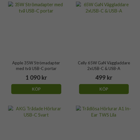
Apple 35W Strömadapter
Celly 65W GaN Väggladdare
med två USB-C portar
2xUSB-C & USB-A
1 090 kr
499 kr
KÖP
KÖP