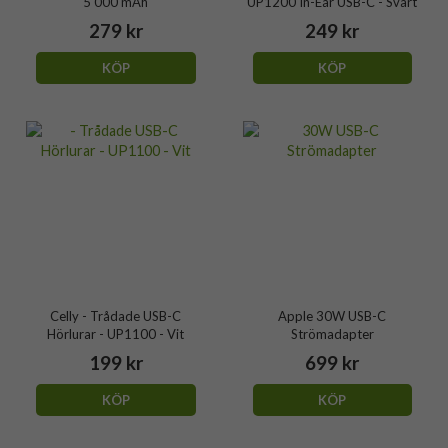
5 000 mAh
UP1200 In-Ear USB-C - Svart
279 kr
249 kr
KÖP
KÖP
Celly - Trådade USB-C
Apple 30W USB-C
Hörlurar - UP1100 - Vit
Strömadapter
199 kr
699 kr
KÖP
KÖP