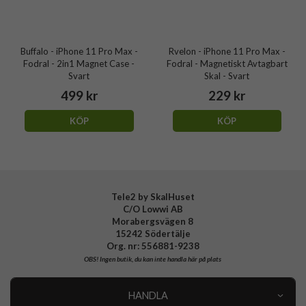
Buffalo - iPhone 11 Pro Max -
Rvelon - iPhone 11 Pro Max -
Fodral - 2in1 Magnet Case -
Fodral - Magnetiskt Avtagbart
Svart
Skal - Svart
499 kr
229 kr
KÖP
KÖP
Tele2 by SkalHuset
C/O Lowwi AB
Morabergsvägen 8
15242 Södertälje
Org. nr: 556881-9238
OBS!
Ingen butik, du kan inte handla här på plats
HANDLA