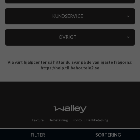
Outlet
Nyheter
KUNDSERVICE
Varumärken
Kundservice
Specialkategorier
90 dagars öppet köp
ÖVRIGT
Köpevillkor
Om oss
Retur
Om cookies
Via vårt hjälpcenter så hittar du svar på de vanligaste frågorna:
Integritetspolicy
https://help.tillbehor.tele2.se
FILTER
SORTERING