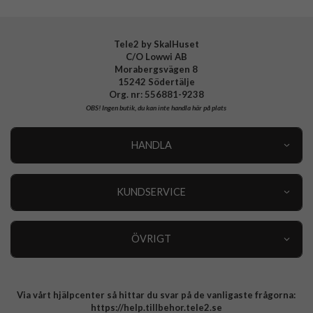
Tele2 by SkalHuset
C/O Lowwi AB
Morabergsvägen 8
15242 Södertälje
Org. nr: 556881-9238
OBS!
Ingen butik, du kan inte handla här på plats
HANDLA
Outlet
Nyheter
KUNDSERVICE
Varumärken
Kundservice
Specialkategorier
90 dagars öppet köp
ÖVRIGT
Köpevillkor
Om oss
Retur
Om cookies
Via vårt hjälpcenter så hittar du svar på de vanligaste frågorna:
Integritetspolicy
https://help.tillbehor.tele2.se