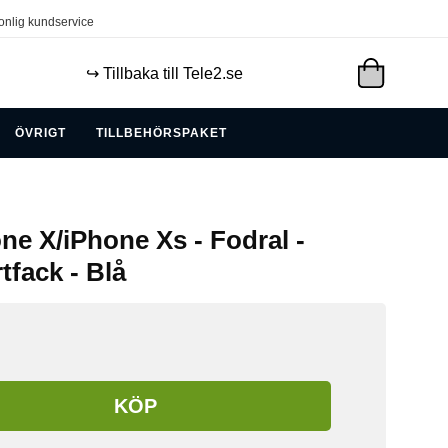
onlig kundservice
↪️ Tillbaka till Tele2.se
ÖVRIGT
TILLBEHÖRSPAKET
ne X/iPhone Xs - Fodral -
tfack - Blå
KÖP