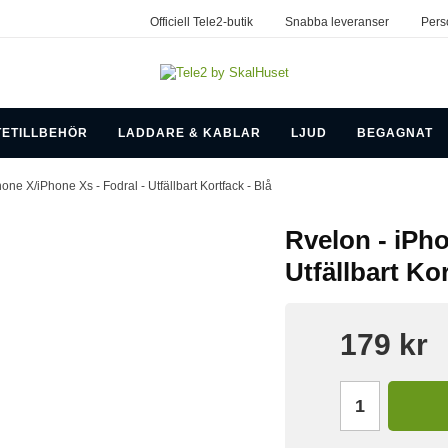
Officiell Tele2-butik
Snabba leveranser
Pers
TETILLBEHÖR
LADDARE & KABLAR
LJUD
BEGAGNAT
hone X/iPhone Xs - Fodral - Utfällbart Kortfack - Blå
Rvelon - iPho
Utfällbart Kor
179 kr