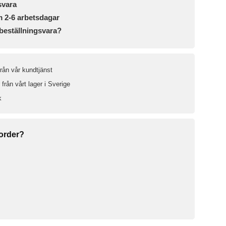
svara
m 2-6 arbetsdagar
beställningsvara?
från vår kundtjänst
från vårt lager i Sverige
k
 order?