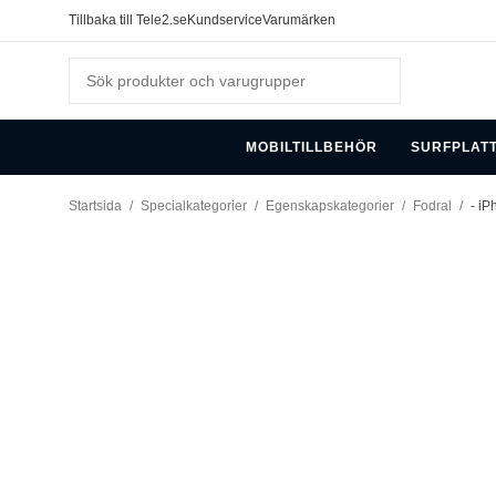
Tillbaka till Tele2.se
Kundservice
Varumärken
MOBILTILLBEHÖR
SURFPLAT
Startsida
/
Specialkategorier
/
Egenskapskategorier
/
Fodral
/
- iP