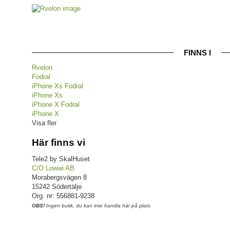
FINNS I
Rvelon
Fodral
iPhone Xs Fodral
iPhone Xs
iPhone X Fodral
iPhone X
Visa fler
Här finns vi
Tele2 by SkalHuset
C/O Lowwi AB
Morabergsvägen 8
15242 Södertälje
Org. nr: 556881-9238
OBS!
Ingen butik, du kan inte handla här på plats