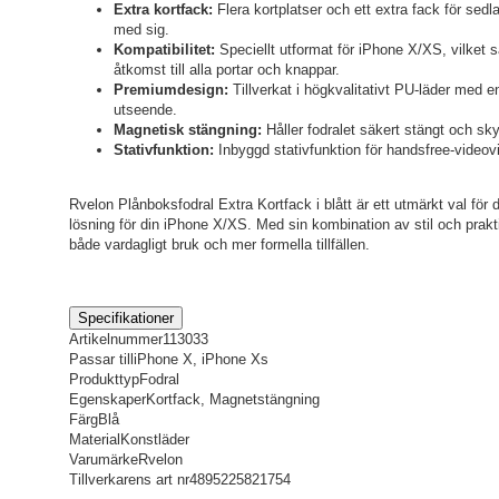
Extra kortfack:
Flera kortplatser och ett extra fack för sedlar
med sig.
Kompatibilitet:
Speciellt utformat för iPhone X/XS, vilket 
åtkomst till alla portar och knappar.
Premiumdesign:
Tillverkat i högkvalitativt PU-läder med en
utseende.
Magnetisk stängning:
Håller fodralet säkert stängt och sky
Stativfunktion:
Inbyggd stativfunktion för handsfree-video
Rvelon Plånboksfodral Extra Kortfack i blått är ett utmärkt val för 
lösning för din iPhone X/XS. Med sin kombination av stil och praktis
både vardagligt bruk och mer formella tillfällen.
Specifikationer
Artikelnummer
113033
Passar till
iPhone X, iPhone Xs
Produkttyp
Fodral
Egenskaper
Kortfack, Magnetstängning
Färg
Blå
Material
Konstläder
Varumärke
Rvelon
Tillverkarens art nr
4895225821754