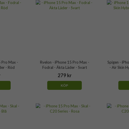
5 Pro Max -
Rvelon - iPhone 15 Pro Max -
Spigen - iPh
der - Röd
Fodral - Äkta Läder - Svart
- Air Skin H
r
279 kr
KÖP