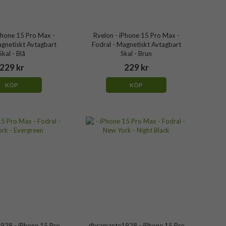
Phone 15 Pro Max -
Rvelon - iPhone 15 Pro Max -
agnetiskt Avtagbart
Fodral - Magnetiskt Avtagbart
Skal - Blå
Skal - Brun
229 kr
229 kr
KÖP
KÖP
28 - iPhone 15 Pro
dbramante1928 - iPhone 15 Pro