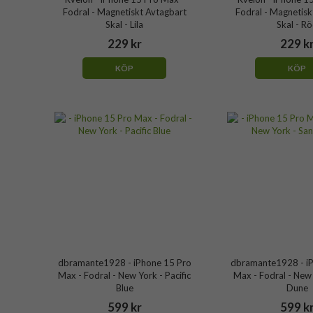
Fodral - Magnetiskt Avtagbart
Fodral - Magnetisk
Skal - Lila
Skal - R
229 kr
229 k
KÖP
KÖP
dbramante1928 - iPhone 15 Pro
dbramante1928 - i
Max - Fodral - New York - Pacific
Max - Fodral - New
Blue
Dune
599 kr
599 k