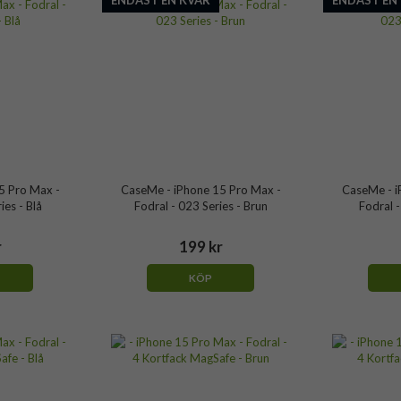
ENDAST EN KVAR
ENDAST EN
5 Pro Max -
CaseMe - iPhone 15 Pro Max -
CaseMe - i
ies - Blå
Fodral - 023 Series - Brun
Fodral -
r
199 kr
KÖP