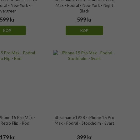
dral - New York -
Max - Fodral - New York - Night
Evergreen
Black
599 kr
599 kr
KÖP
KÖP
Phone 15 Pro Max -
dbramante1928 - iPhone 15 Pro
 Retro Flip - Röd
Max - Fodral - Stockholm - Svart
179 kr
399 kr