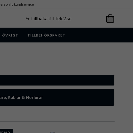
ersonlig kundservice
↪️ Tillbaka till Tele2.se
ÖVRIGT
TILLBEHÖRSPAKET
re, Kablar & Hörlurar