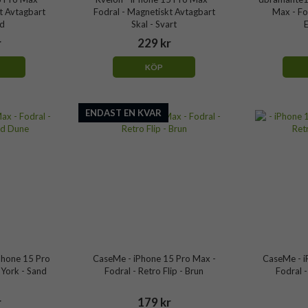
t Avtagbart
Fodral - Magnetiskt Avtagbart
Max - Fo
öd
Skal - Svart
r
229 kr
KÖP
ENDAST EN KVAR
Phone 15 Pro
CaseMe - iPhone 15 Pro Max -
CaseMe - i
 York - Sand
Fodral - Retro Flip - Brun
Fodral -
r
179 kr