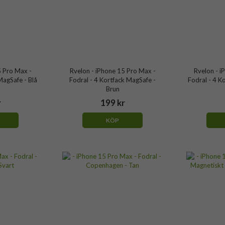
5 Pro Max -
Rvelon - iPhone 15 Pro Max -
Rvelon - i
MagSafe - Blå
Fodral - 4 Kortfack MagSafe -
Fodral - 4 K
Brun
r
199 kr
KÖP