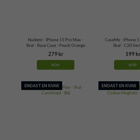
Nudient - iPhone 15 Pro Max -
CaseMe - iPhone 1
Skal - Base Case - Peach Orange
Skal - C20 Seri
279 kr
199 k
KÖP
KÖP
ENDAST EN KVAR
ENDAST EN KVAR