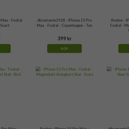
 Max - Fodral
dbramante1928 - iPhone 15 Pro
Rvelon - i
 Svart
Max - Fodral - Copenhagen - Tan
Fodral - M
r
399 kr
KÖP
5 Pro Max -
Rvelon - iPhone 15 Pro Max -
dbramante19