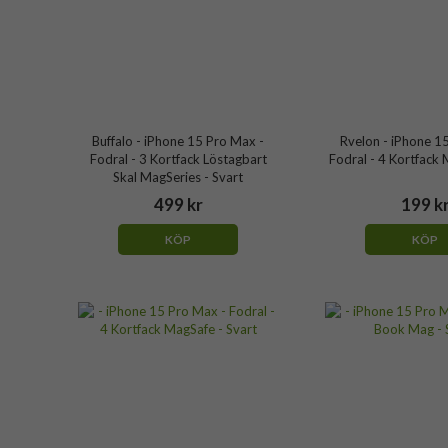
Buffalo - iPhone 15 Pro Max -
Rvelon - iPhone 1
Fodral - 3 Kortfack Löstagbart
Fodral - 4 Kortfack 
Skal MagSeries - Svart
499 kr
199 k
KÖP
KÖP