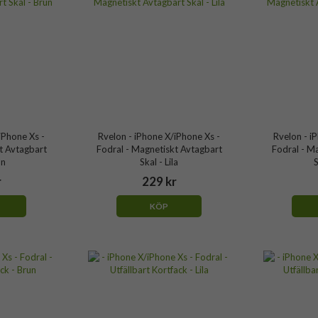
iPhone Xs -
Rvelon - iPhone X/iPhone Xs -
Rvelon - i
t Avtagbart
Fodral - Magnetiskt Avtagbart
Fodral - M
un
Skal - Lila
S
r
229 kr
KÖP