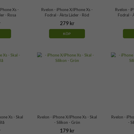
iPhone Xs -
Rvelon - iPhone X/iPhone Xs -
Rvelon - i
der - Rosa
Fodral - Äkta Läder - Röd
Fodral - 
r
279 kr
KÖP
hone Xs - Skal
Rvelon - iPhone X/iPhone Xs - Skal
Rvelon - iPho
Blå
- Silikon - Grön
- S
r
179 kr