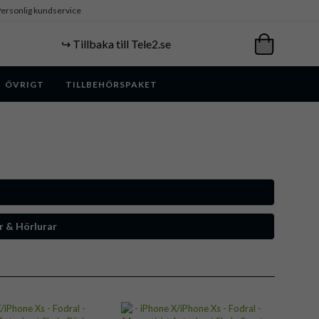
ersonlig kundservice
↪️ Tillbaka till Tele2.se
ÖVRIGT
TILLBEHÖRSPAKET
r & Hörlurar