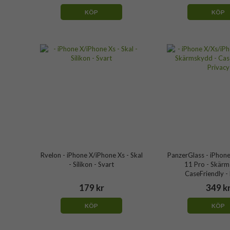
KÖP
KÖP
Rvelon - iPhone X/iPhone Xs - Skal
PanzerGlass - iPhon
- Silikon - Svart
11 Pro - Skärm
CaseFriendly -
179 kr
349 k
KÖP
KÖP