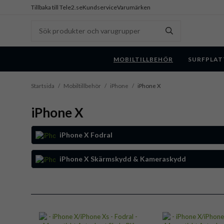
Tillbaka till Tele2.se
Kundservice
Varumärken
MOBILTILLBEHÖR
SURFPLAT
Startsida
/
Mobiltillbehör
/
iPhone
/
iPhone X
iPhone X
iPhone X Fodral
iPhone X Skärmskydd & Kameraskydd