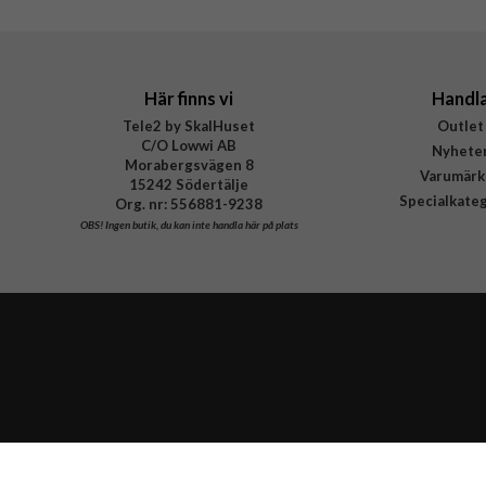
Här finns vi
Handl
Tele2 by SkalHuset
Outlet
C/O Lowwi AB
Nyhete
Morabergsvägen 8
Varumärk
15242 Södertälje
Specialkate
Org. nr: 556881-9238
OBS!
Ingen butik, du kan inte handla här på plats