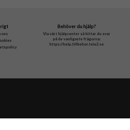
rigt
Behöver du hjälp?
 oss
Via vårt hjälpcenter så hittar du svar
på de vanligaste frågorna:
ookies
https://help.tillbehor.tele2.se
tetspolicy