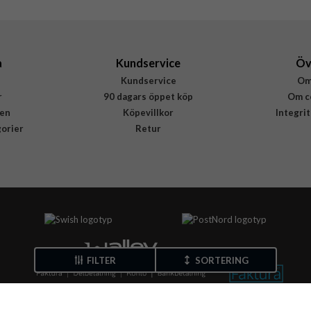
a
Kundservice
Öv
Kundservice
Om
r
90 dagars öppet köp
Om c
en
Köpevillkor
Integri
gorier
Retur
FILTER
SORTERING