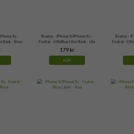
iPhone Xs -
Rvelon - iPhone X/iPhone Xs -
Rvelon - i
ortfack - Brun
Fodral - Utfällbart Kortfack - Lila
Fodral - Utf
r
179 kr
KÖP