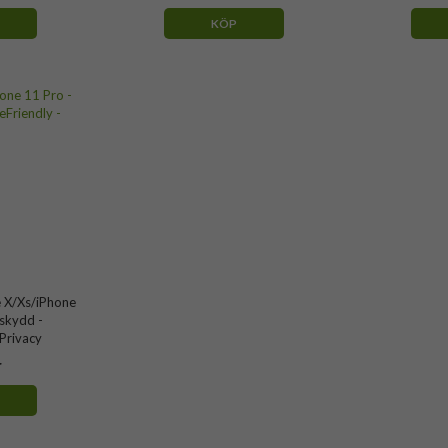
KÖP
e X/Xs/iPhone
skydd -
 Privacy
r