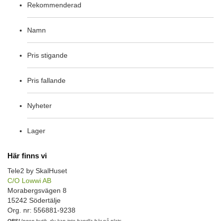
Rekommenderad
Namn
Pris stigande
Pris fallande
Nyheter
Lager
Här finns vi
Tele2 by SkalHuset
C/O Lowwi AB
Morabergsvägen 8
15242 Södertälje
Org. nr: 556881-9238
OBS!
Ingen butik, du kan inte handla här på plats