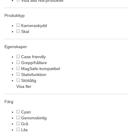
Visa alla rea-produkter
Produkttyp
Kameraskydd
Skal
Egenskaper
Case friendly
Grepp/hållare
MagSafe-kompatibel
Stativfunktion
Stöttålig
Visa fler
Färg
Cyan
Genomskinlig
Grå
Lila