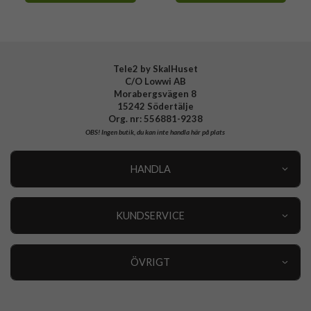
Tele2 by SkalHuset
C/O Lowwi AB
Morabergsvägen 8
15242 Södertälje
Org. nr: 556881-9238
OBS!
Ingen butik, du kan inte handla här på plats
HANDLA
Outlet
Nyheter
KUNDSERVICE
Varumärken
Kundservice
Specialkategorier
90 dagars öppet köp
ÖVRIGT
Köpevillkor
Om oss
Retur
Om cookies