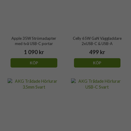
Apple 35W Strömadapter
Celly 65W GaN Väggladdare
med två USB-C portar
2xUSB-C & USB-A
1 090 kr
499 kr
KÖP
KÖP