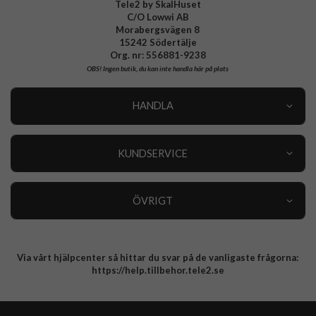
Tele2 by SkalHuset
C/O Lowwi AB
Morabergsvägen 8
15242 Södertälje
Org. nr: 556881-9238
OBS!
Ingen butik, du kan inte handla här på plats
HANDLA
Outlet
Nyheter
KUNDSERVICE
Varumärken
Kundservice
Specialkategorier
90 dagars öppet köp
ÖVRIGT
Köpevillkor
Om oss
Retur
Om cookies
Via vårt hjälpcenter så hittar du svar på de vanligaste frågorna:
Integritetspolicy
https://help.tillbehor.tele2.se