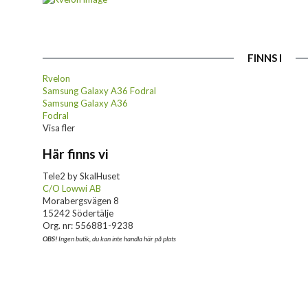
FINNS I
Rvelon
Samsung Galaxy A36 Fodral
Samsung Galaxy A36
Fodral
Visa fler
Här finns vi
Tele2 by SkalHuset
C/O Lowwi AB
Morabergsvägen 8
15242 Södertälje
Org. nr: 556881-9238
OBS!
Ingen butik, du kan inte handla här på plats