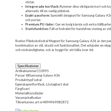
stötar.
Integrerade kortfack:
Rymmer dina viktigaste kort och kont
alternativ till en vanlig plånbok.
Exakt passform:
Speciellt designat för Samsung Galaxy A36 
och portar.
Premium PU-läder:
Ger en lyxig känsla och extra hållbarhet
Stativfunktion:
Fäll ut fodralet för handsfree-visning av vid
Rvelon Plånboksfodral Magnet för Samsung Galaxy A36 är det perf
kombination av stil, skydd och funktionalitet. Det erbjuder en eleg
och nödvändigheter, och är byggt för att hålla över tid.
Specifikationer
Artikelnummer
110995
Passar till
Samsung Galaxy A36
Produkttyp
Fodral
Egenskaper
Kortfack, Löstagbart skal
Färg
Svart
Material
Konstläder
Varumärke
Rvelon
Tillverkarens art nr
4894969082872