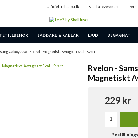
Officiell Tele2-butik
Snabba leveranser
Perso
TETILLBEHÖR
LADDARE & KABLAR
LJUD
BEGAGNAT
sung Galaxy A36 - Fodral - Magnetiskt Avtagbart Skal - Svart
Rvelon - Sams
Magnetiskt Av
229 kr
Beställning