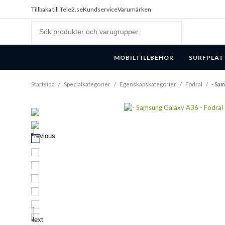
Tillbaka till Tele2.se
Kundservice
Varumärken
MOBILTILLBEHÖR
SURFPLAT
Startsida
/
Specialkategorier
/
Egenskapskategorier
/
Fodral
/
- Sam
Previous
Next