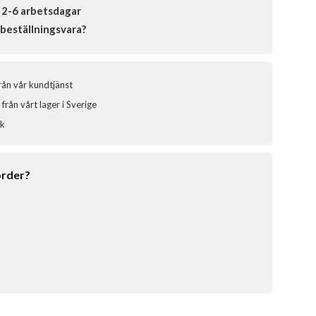
 2-6 arbetsdagar
beställningsvara?
från vår kundtjänst
från vårt lager i Sverige
ik
order?