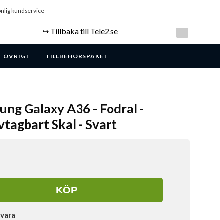
nlig kundservice
↪️ Tillbaka till Tele2.se
ÖVRIGT
TILLBEHÖRSPAKET
ung Galaxy A36 - Fodral -
tagbart Skal - Svart
KÖP
svara