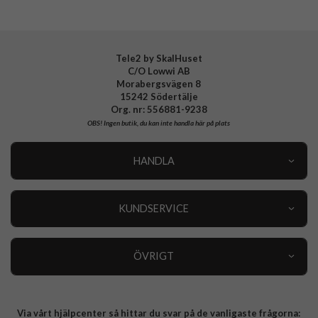
Tele2 by SkalHuset
C/O Lowwi AB
Morabergsvägen 8
15242 Södertälje
Org. nr: 556881-9238
OBS!
Ingen butik, du kan inte handla här på plats
HANDLA
Outlet
Nyheter
KUNDSERVICE
Varumärken
Kundservice
Specialkategorier
90 dagars öppet köp
ÖVRIGT
Köpevillkor
Om oss
Retur
Om cookies
Via vårt hjälpcenter så hittar du svar på de vanligaste frågorna:
Integritetspolicy