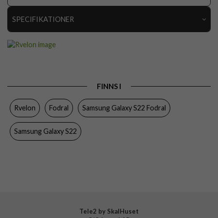
SPECIFIKATIONER
Artikelnummer
112437
Passar till
Samsung Galaxy S22
Produkttyp
Fodral
FINNS I
Egenskaper
Kortfack, Löstagbart skal, Magnetstängning
Rvelon
Fodral
Samsung Galaxy S22 Fodral
Färg
Lila
Material
Konstläder
Samsung Galaxy S22
Varumärke
Rvelon
Tillverkarens art nr
4895225822393
Tele2 by SkalHuset