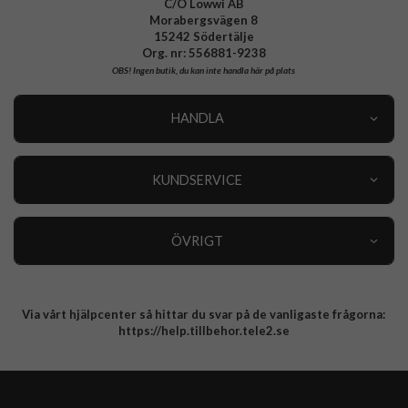
C/O Lowwi AB
Morabergsvägen 8
15242 Södertälje
Org. nr: 556881-9238
OBS!
Ingen butik, du kan inte handla här på plats
HANDLA
Outlet
Nyheter
KUNDSERVICE
Varumärken
Kundservice
Specialkategorier
90 dagars öppet köp
ÖVRIGT
Köpevillkor
Om oss
Retur
Om cookies
Via vårt hjälpcenter så hittar du svar på de vanligaste frågorna:
Integritetspolicy
https://help.tillbehor.tele2.se