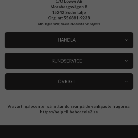
C/O Lowwi AB
Morabergsvägen 8
15242 Södertälje
Org. nr: 556881-9238
OBS!
Ingen butik, du kan inte handla här på plats
HANDLA
Outlet
Nyheter
KUNDSERVICE
Varumärken
Kundservice
Specialkategorier
90 dagars öppet köp
ÖVRIGT
Köpevillkor
Om oss
Retur
Om cookies
Via vårt hjälpcenter så hittar du svar på de vanligaste frågorna:
Integritetspolicy
https://help.tillbehor.tele2.se