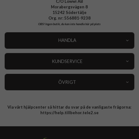
C/O Lowwi AB
Morabergsvägen 8
15242 Södertälje
Org. nr: 556881-9238
OBS!
Ingen butik, du kan inte handla här på plats
HANDLA
Outlet
Nyheter
KUNDSERVICE
Varumärken
Kundservice
Specialkategorier
90 dagars öppet köp
ÖVRIGT
Köpevillkor
Om oss
Retur
Om cookies
Via vårt hjälpcenter så hittar du svar på de vanligaste frågorna:
Integritetspolicy
https://help.tillbehor.tele2.se