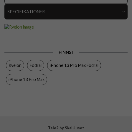
SPECIFIKATIONER
Artikelnummer
112412
Passar till
iPhone 13 Pro Max
Produkttyp
Fodral
FINNS I
Egenskaper
Kortfack, Magnetstängning
Rvelon
Fodral
iPhone 13 Pro Max Fodral
Färg
Blå
Material
Konstläder
iPhone 13 Pro Max
Varumärke
Rvelon
Tillverkarens art nr
4895225821730
Tele2 by SkalHuset