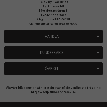
Tele2 by SkalHuset
C/O Lowwi AB
Morabergsvägen 8
15242 Södertälje
Org. nr: 556881-9238
OBS!
Ingen butik, du kan inte handla här på plats
HANDLA
Outlet
Nyheter
KUNDSERVICE
Varumärken
Kundservice
Specialkategorier
90 dagars öppet köp
ÖVRIGT
Köpevillkor
Om oss
Retur
Om cookies
Via vårt hjälpcenter så hittar du svar på de vanligaste frågorna:
Integritetspolicy
https://help.tillbehor.tele2.se