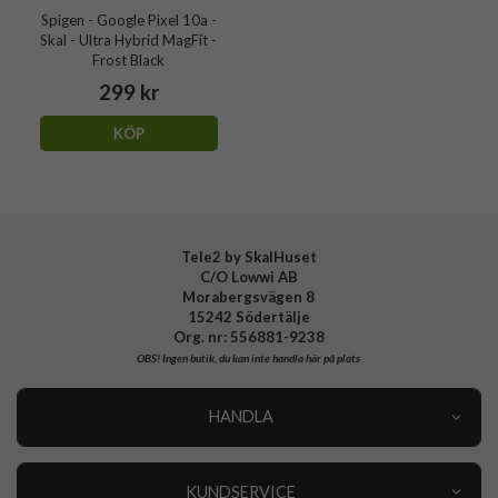
Spigen - Google Pixel 10a -
Skal - Ultra Hybrid MagFit -
Frost Black
299 kr
KÖP
Tele2 by SkalHuset
C/O Lowwi AB
Morabergsvägen 8
15242 Södertälje
Org. nr: 556881-9238
OBS!
Ingen butik, du kan inte handla här på plats
HANDLA
Outlet
Nyheter
KUNDSERVICE