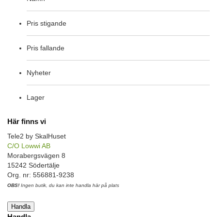
Pris stigande
Pris fallande
Nyheter
Lager
Här finns vi
Tele2 by SkalHuset
C/O Lowwi AB
Morabergsvägen 8
15242 Södertälje
Org. nr: 556881-9238
OBS!
Ingen butik, du kan inte handla här på plats
Handla
Handla