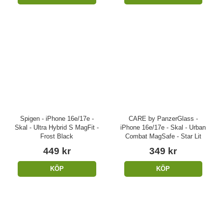
Spigen - iPhone 16e/17e -
CARE by PanzerGlass -
Skal - Ultra Hybrid S MagFit -
iPhone 16e/17e - Skal - Urban
Frost Black
Combat MagSafe - Star Lit
449 kr
349 kr
KÖP
KÖP