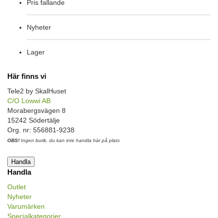
Pris fallande
Nyheter
Lager
Här finns vi
Tele2 by SkalHuset
C/O Lowwi AB
Morabergsvägen 8
15242 Södertälje
Org. nr: 556881-9238
OBS!
Ingen butik, du kan inte handla här på plats
Handla
Handla
Outlet
Nyheter
Varumärken
Specialkategorier