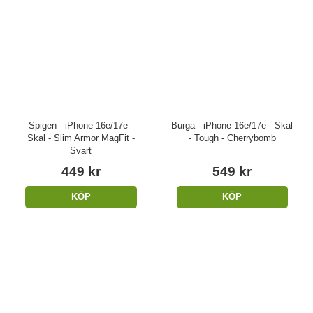
Spigen - iPhone 16e/17e -
Burga - iPhone 16e/17e - Skal
Skal - Slim Armor MagFit -
- Tough - Cherrybomb
Svart
449 kr
549 kr
KÖP
KÖP