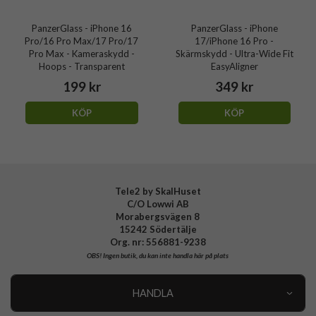
PanzerGlass - iPhone 16
PanzerGlass - iPhone
Pro/16 Pro Max/17 Pro/17
17/iPhone 16 Pro -
Pro Max - Kameraskydd -
Skärmskydd - Ultra-Wide Fit
Hoops - Transparent
EasyAligner
199 kr
349 kr
KÖP
KÖP
Tele2 by SkalHuset
C/O Lowwi AB
Morabergsvägen 8
15242 Södertälje
Org. nr: 556881-9238
OBS!
Ingen butik, du kan inte handla här på plats
HANDLA