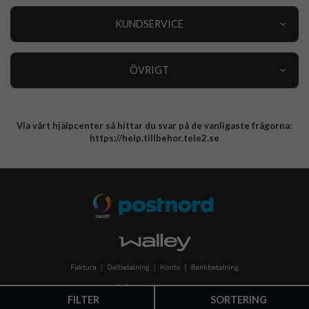
Outlet
Nyheter
KUNDSERVICE
Varumärken
Kundservice
Specialkategorier
90 dagars öppet köp
ÖVRIGT
Köpevillkor
Om oss
Retur
Om cookies
Via vårt hjälpcenter så hittar du svar på de vanligaste frågorna:
Integritetspolicy
https://help.tillbehor.tele2.se
FILTER
SORTERING