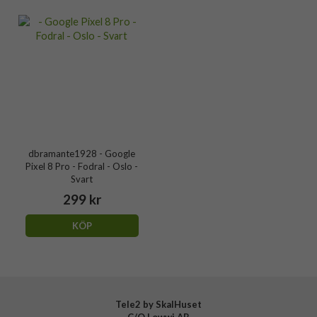
dbramante1928 - Google
Pixel 8 Pro - Fodral - Oslo -
Svart
299 kr
KÖP
Tele2 by SkalHuset
C/O Lowwi AB