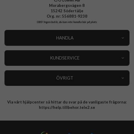
Morabergsvägen 8
15242 Södertälje
Org. nr: 556881-9238
OBS!
Ingen butik, du kan inte handla här på plats
HANDLA
Outlet
Nyheter
KUNDSERVICE
Varumärken
Kundservice
Specialkategorier
90 dagars öppet köp
ÖVRIGT
Köpevillkor
Om oss
Retur
Om cookies
Via vårt hjälpcenter så hittar du svar på de vanligaste frågorna:
Integritetspolicy
https://help.tillbehor.tele2.se