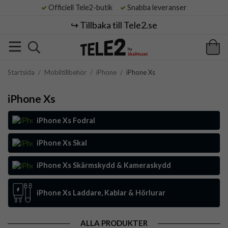
Officiell Tele2-butik
Snabba leveranser
↪️ Tillbaka till Tele2.se
Startsida
/
Mobiltillbehör
/
iPhone
/
iPhone Xs
iPhone Xs
iPhone Xs Fodral
iPhone Xs Skal
iPhone Xs Skärmskydd & Kameraskydd
iPhone Xs Laddare, Kablar & Hörlurar
ALLA PRODUKTER