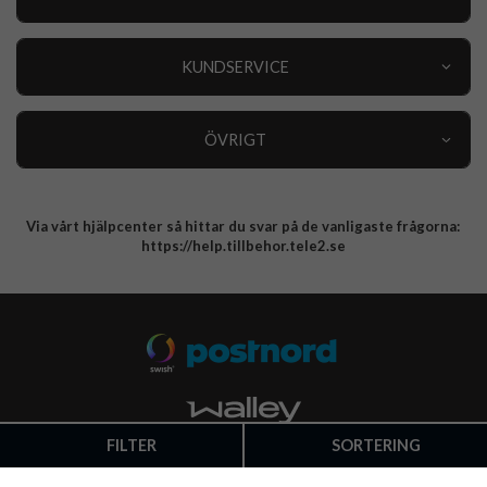
Outlet
Nyheter
KUNDSERVICE
Varumärken
Kundservice
Specialkategorier
90 dagars öppet köp
ÖVRIGT
Köpevillkor
Om oss
Retur
Om cookies
Via vårt hjälpcenter så hittar du svar på de vanligaste frågorna:
Integritetspolicy
https://help.tillbehor.tele2.se
FILTER
SORTERING