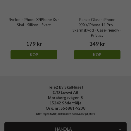
Rvelon - iPhone X/iPhone Xs -
PanzerGlass - iPhone
Skal - Silikon - Svart
X/Xs/iPhone 11 Pro -
Skärmskydd - CaseFriendly -
Privacy
179 kr
349 kr
KÖP
KÖP
Tele2 by SkalHuset
C/O Lowwi AB
Morabergsvägen 8
15242 Södertälje
Org. nr: 556881-9238
OBS!
Ingen butik, du kan inte handla här på plats
HANDLA