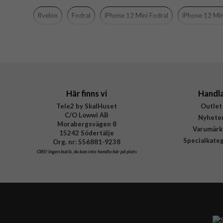
Färg
Rvelon
Fodral
iPhone 12 Mini Fodral
iPhone 12 Min
Material
Varumärke
Tillverkarens art nr
Här finns vi
Handl
Tele2 by SkalHuset
Outlet
C/O Lowwi AB
Nyhete
Morabergsvägen 8
Varumärk
15242 Södertälje
Specialkate
Org. nr: 556881-9238
OBS!
Ingen butik, du kan inte handla här på plats