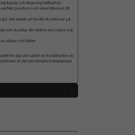
yxig känsla och långvarig hållbarhet.
r perfekt passform och enkel åtkomst till
gör det enkelt att ha allt du behöver på
tängt och skyddar din telefon mot repor och
av videor och bilder.
 valet för dig som söker en kombination av
 funktioner är det ett utmärkt komplement
112380
iPhone 12 Mini
Fodral
Kortfack, Magnetstängning