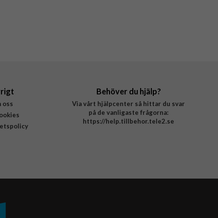
rigt
Behöver du hjälp?
 oss
Via vårt hjälpcenter så hittar du svar
på de vanligaste frågorna:
ookies
https://help.tillbehor.tele2.se
tetspolicy