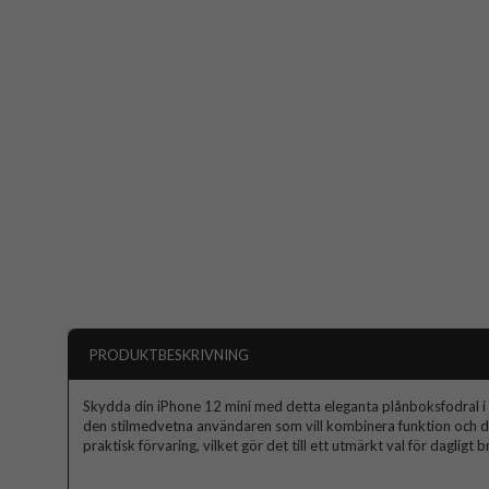
PRODUKTBESKRIVNING
Skydda din iPhone 12 mini med detta eleganta plånboksfodral i ä
den stilmedvetna användaren som vill kombinera funktion och d
praktisk förvaring, vilket gör det till ett utmärkt val för dagligt b