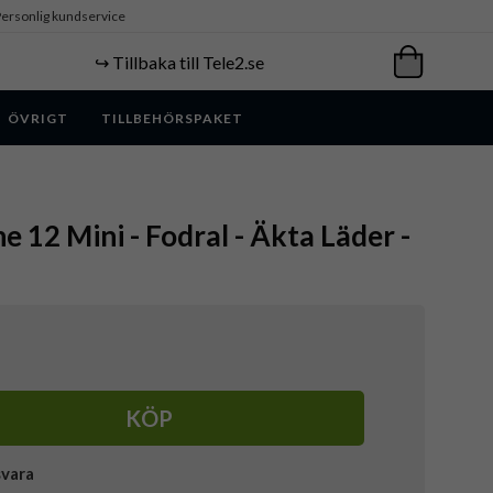
ersonlig kundservice
↪️ Tillbaka till Tele2.se
ÖVRIGT
TILLBEHÖRSPAKET
e 12 Mini - Fodral - Äkta Läder -
KÖP
svara