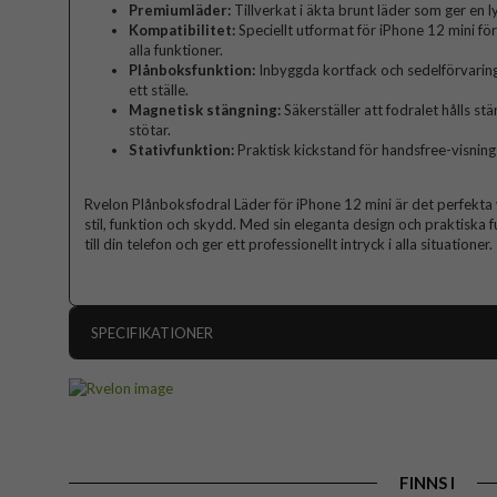
Premiumläder:
Tillverkat i äkta brunt läder som ger en l
Kompatibilitet:
Speciellt utformat för iPhone 12 mini fö
alla funktioner.
Plånboksfunktion:
Inbyggda kortfack och sedelförvaring 
ett ställe.
Magnetisk stängning:
Säkerställer att fodralet hålls s
stötar.
Stativfunktion:
Praktisk kickstand för handsfree-visning 
Rvelon Plånboksfodral Läder för iPhone 12 mini är det perfekta
stil, funktion och skydd. Med sin eleganta design och praktiska
till din telefon och ger ett professionellt intryck i alla situationer.
SPECIFIKATIONER
Artikelnummer
Passar till
Produkttyp
FINNS I
Egenskaper