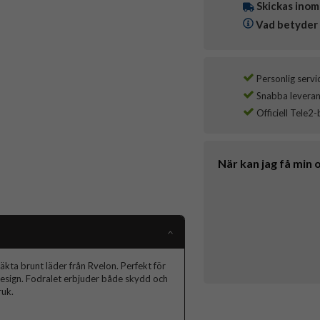
Skickas inom
Vad betyder 
Personlig servi
Snabba leverans
Officiell Tele2-
När kan jag få min 
kta brunt läder från Rvelon. Perfekt för
esign. Fodralet erbjuder både skydd och
ruk.