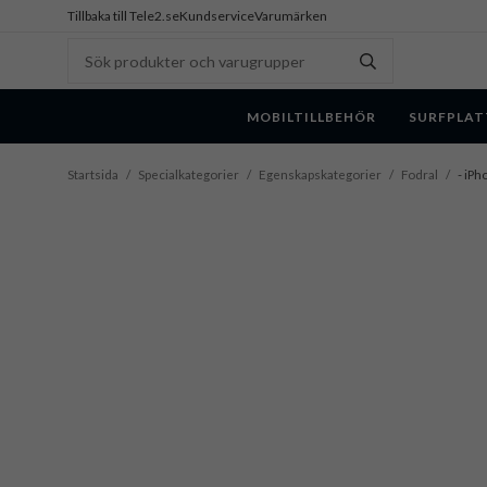
Tillbaka till Tele2.se
Kundservice
Varumärken
MOBILTILLBEHÖR
SURFPLAT
Startsida
/
Specialkategorier
/
Egenskapskategorier
/
Fodral
/
- iPh