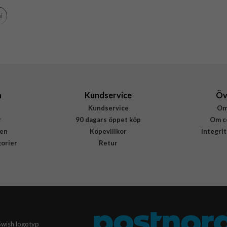
Brun
i
Äkta läder
Rvelon
4895225818501
a
Kundservice
Öv
Kundservice
Om
r
90 dagars öppet köp
Om c
en
Köpevillkor
Integri
gorier
Retur