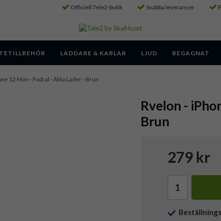
Officiell Tele2-butik
Snabba leveranser
P
TETILLBEHÖR
LADDARE & KABLAR
LJUD
BEGAGNAT
one 12 Mini - Fodral - Äkta Läder - Brun
Rvelon - iPhon
Brun
279 kr
Beställning