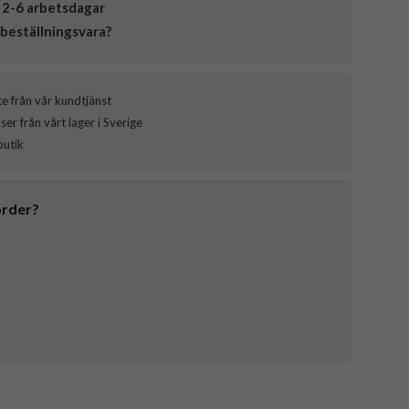
 2-6 arbetsdagar
beställningsvara?
ce från vår kundtjänst
er från vårt lager i Sverige
butik
order?