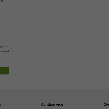
hone 11 -
ndard Fit
r
a
Kundservice
Öv