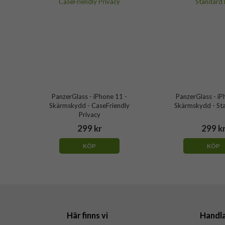
PanzerGlass - iPhone 11 -
PanzerGlass - iP
Skärmskydd - CaseFriendly
Skärmskydd - Sta
Privacy
299 kr
299 k
KÖP
KÖP
Här finns vi
Handl