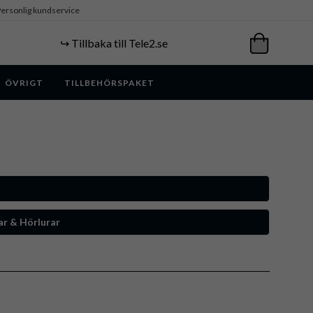
ersonlig kundservice
↪️ Tillbaka till Tele2.se
ÖVRIGT
TILLBEHÖRSPAKET
ar & Hörlurar