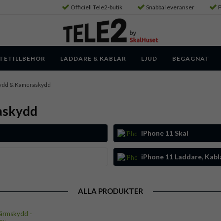
Officiell Tele2-butik
Snabba leveranser
P
TETILLBEHÖR
LADDARE & KABLAR
LJUD
BEGAGNAT
kydd & Kameraskydd
askydd
iPhone 11 Skal
iPhone 11 Laddare, Kabl
ALLA PRODUKTER