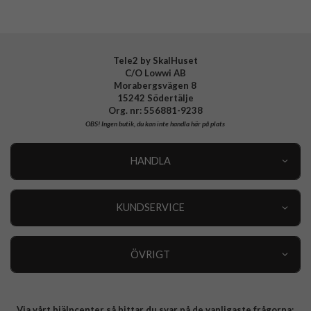
Tele2 by SkalHuset
C/O Lowwi AB
Morabergsvägen 8
15242 Södertälje
Org. nr: 556881-9238
OBS!
Ingen butik, du kan inte handla här på plats
HANDLA
Outlet
Nyheter
KUNDSERVICE
Varumärken
Kundservice
Specialkategorier
90 dagars öppet köp
ÖVRIGT
Köpevillkor
Om oss
Retur
Om cookies
Via vårt hjälpcenter så hittar du svar på de vanligaste frågorna:
Integritetspolicy