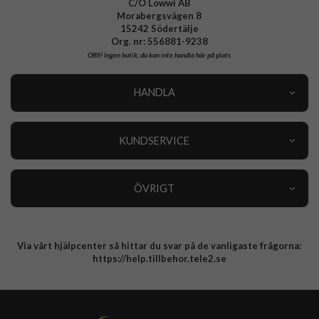
C/O Lowwi AB
Morabergsvägen 8
15242 Södertälje
Org. nr: 556881-9238
OBS!
Ingen butik, du kan inte handla här på plats
HANDLA
Outlet
Nyheter
KUNDSERVICE
Varumärken
Kundservice
Specialkategorier
90 dagars öppet köp
ÖVRIGT
Köpevillkor
Om oss
Retur
Om cookies
Via vårt hjälpcenter så hittar du svar på de vanligaste frågorna:
Integritetspolicy
https://help.tillbehor.tele2.se