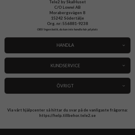
Tele2 by SkalHuset
C/O Lowwi AB
Morabergsvägen 8
15242 Södertälje
Org. nr: 556881-9238
OBS!
Ingen butik, du kan inte handla här på plats
HANDLA
Outlet
Nyheter
KUNDSERVICE
Varumärken
Kundservice
Specialkategorier
90 dagars öppet köp
ÖVRIGT
Köpevillkor
Om oss
Retur
Om cookies
Via vårt hjälpcenter så hittar du svar på de vanligaste frågorna:
Integritetspolicy
https://help.tillbehor.tele2.se