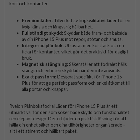
kort och kontanter.
Premiumläder:
Tillverkat av högkvalitativt läder för en
lyxig känsla och långvarig hållbarhet.
Fullständigt skydd:
Skyddar både fram- och baksida
av din iPhone 15 Plus mot repor, stötar och smuts.
Integrerad plånbok:
Utrustat med kortfack och en
ficka för kontanter, vilket gör det praktiskt för dagligt
bruk.
Magnetisk stängning:
Säkerställer att fodralet hålls
stängt och enheten skyddad när den inte används.
Exakt passform:
Designat specifikt för iPhone 15
Plus för att ge perfekt passform och enkel åtkomst till
alla portar och knappar.
Rvelon Plånboksfodral Läder för iPhone 15 Plus är ett
utmärkt val för den som söker både skydd och funktionalitet
i en elegant design. Det erbjuder en praktisk lösning för att
hålla din enhet säker och dina tillhörigheter organiserade –
allt i ett stilrent och hållbart paket.