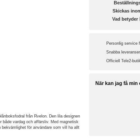
Beställning
Skickas ino
Vad betyder 
Personlig service 
Snabba leveranser 
Officiell Tele2-buti
När kan jag få min
ånboksfodral från Rvelon. Den lila designen
l för både vardag och affärsliv. Med magnetisk
h bekvämlighet för användare som vill ha allt