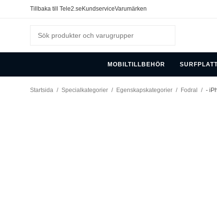
Tillbaka till Tele2.se
Kundservice
Varumärken
MOBILTILLBEHÖR
SURFPLAT
Startsida
/
Specialkategorier
/
Egenskapskategorier
/
Fodral
/
- iP