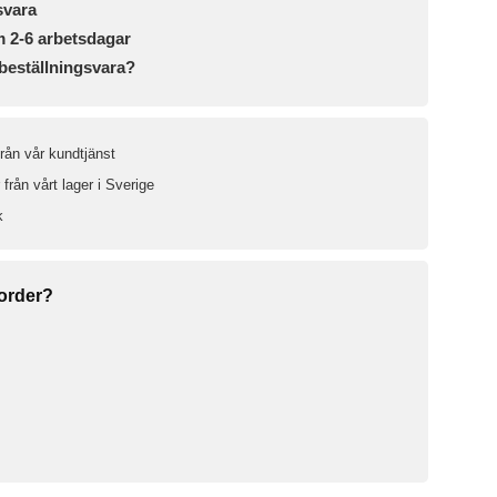
svara
m 2-6 arbetsdagar
beställningsvara?
från vår kundtjänst
från vårt lager i Sverige
k
 order?