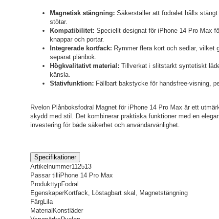
Magnetisk stängning:
Säkerställer att fodralet hålls stäng
stötar.
Kompatibilitet:
Speciellt designat för iPhone 14 Pro Max för
knappar och portar.
Integrerade kortfack:
Rymmer flera kort och sedlar, vilket gör 
separat plånbok.
Högkvalitativt material:
Tillverkat i slitstarkt syntetiskt l
känsla.
Stativfunktion:
Fällbart bakstycke för handsfree-visning, p
Rvelon Plånboksfodral Magnet för iPhone 14 Pro Max är ett utmärkt 
skydd med stil. Det kombinerar praktiska funktioner med en elegant 
investering för både säkerhet och användarvänlighet.
Specifikationer
Artikelnummer
112513
Passar till
iPhone 14 Pro Max
Produkttyp
Fodral
Egenskaper
Kortfack, Löstagbart skal, Magnetstängning
Färg
Lila
Material
Konstläder