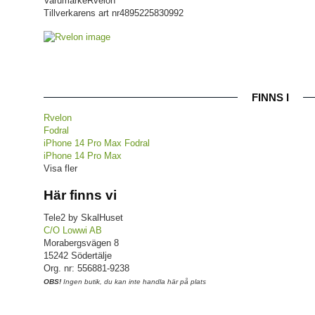
Varumärke
Rvelon
Tillverkarens art nr
4895225830992
FINNS I
Rvelon
Fodral
iPhone 14 Pro Max Fodral
iPhone 14 Pro Max
Visa fler
Här finns vi
Tele2 by SkalHuset
C/O Lowwi AB
Morabergsvägen 8
15242 Södertälje
Org. nr: 556881-9238
OBS!
Ingen butik, du kan inte handla här på plats