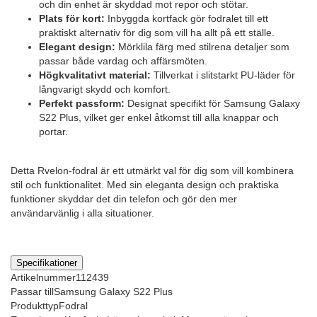
och din enhet är skyddad mot repor och stötar.
Plats för kort:
Inbyggda kortfack gör fodralet till ett
praktiskt alternativ för dig som vill ha allt på ett ställe.
Elegant design:
Mörklila färg med stilrena detaljer som
passar både vardag och affärsmöten.
Högkvalitativt material:
Tillverkat i slitstarkt PU-läder för
långvarigt skydd och komfort.
Perfekt passform:
Designat specifikt för Samsung Galaxy
S22 Plus, vilket ger enkel åtkomst till alla knappar och
portar.
Detta Rvelon-fodral är ett utmärkt val för dig som vill kombinera
stil och funktionalitet. Med sin eleganta design och praktiska
funktioner skyddar det din telefon och gör den mer
användarvänlig i alla situationer.
Specifikationer
Artikelnummer
112439
Passar till
Samsung Galaxy S22 Plus
Produkttyp
Fodral