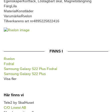
Egenskaper
Kortfack, Löstagbart skal, Magnetstängning
Färg
Lila
Material
Konstläder
Varumärke
Rvelon
Tillverkarens art nr
4895225822416
FINNS I
Rvelon
Fodral
Samsung Galaxy S22 Plus Fodral
Samsung Galaxy S22 Plus
Visa fler
Här finns vi
Tele2 by SkalHuset
C/O Lowwi AB