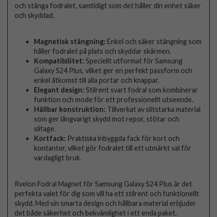
och stänga fodralet, samtidigt som det håller din enhet säker
och skyddad.
Magnetisk stängning:
Enkel och säker stängning som
håller fodralet på plats och skyddar skärmen.
Kompatibilitet:
Speciellt utformat för Samsung
Galaxy S24 Plus, vilket ger en perfekt passform och
enkel åtkomst till alla portar och knappar.
Elegant design:
Stilrent svart fodral som kombinerar
funktion och mode för ett professionellt utseende.
Hållbar konstruktion:
Tillverkat av slitstarka material
som ger långvarigt skydd mot repor, stötar och
slitage.
Kortfack:
Praktiska inbyggda fack för kort och
kontanter, vilket gör fodralet till ett utmärkt val för
vardagligt bruk.
Rvelon Fodral Magnet för Samsung Galaxy S24 Plus är det
perfekta valet för dig som vill ha ett stilrent och funktionellt
skydd. Med sin smarta design och hållbara material erbjuder
det både säkerhet och bekvämlighet i ett enda paket.