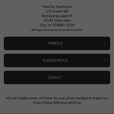
Tele2 by SkalHuset
C/O Lowwi AB
Morabergsvägen 8
15242 Södertälje
Org. nr: 556881-9238
OBS!
Ingen butik, du kan inte handla här på plats
HANDLA
Outlet
Nyheter
KUNDSERVICE
Varumärken
Kundservice
Specialkategorier
90 dagars öppet köp
ÖVRIGT
Köpevillkor
Om oss
Retur
Om cookies
Via vårt hjälpcenter så hittar du svar på de vanligaste frågorna:
Integritetspolicy
https://help.tillbehor.tele2.se