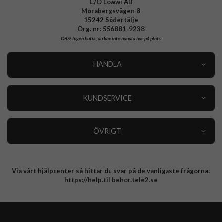
C/O Lowwi AB
Morabergsvägen 8
15242 Södertälje
Org. nr: 556881-9238
OBS!
Ingen butik, du kan inte handla här på plats
HANDLA
Outlet
Nyheter
KUNDSERVICE
Varumärken
Kundservice
Specialkategorier
90 dagars öppet köp
ÖVRIGT
Köpevillkor
Om oss
Retur
Om cookies
Via vårt hjälpcenter så hittar du svar på de vanligaste frågorna:
Integritetspolicy
https://help.tillbehor.tele2.se