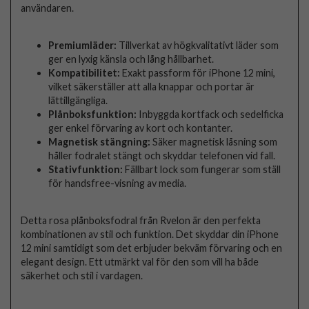
användaren.
Premiumläder:
Tillverkat av högkvalitativt läder som
ger en lyxig känsla och lång hållbarhet.
Kompatibilitet:
Exakt passform för iPhone 12 mini,
vilket säkerställer att alla knappar och portar är
lättillgängliga.
Plånboksfunktion:
Inbyggda kortfack och sedelficka
ger enkel förvaring av kort och kontanter.
Magnetisk stängning:
Säker magnetisk låsning som
håller fodralet stängt och skyddar telefonen vid fall.
Stativfunktion:
Fällbart lock som fungerar som ställ
för handsfree-visning av media.
Detta rosa plånboksfodral från Rvelon är den perfekta
kombinationen av stil och funktion. Det skyddar din iPhone
12 mini samtidigt som det erbjuder bekväm förvaring och en
elegant design. Ett utmärkt val för den som vill ha både
säkerhet och stil i vardagen.