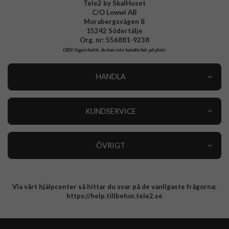
Tele2 by SkalHuset
C/O Lowwi AB
Morabergsvägen 8
15242 Södertälje
Org. nr: 556881-9238
OBS!
Ingen butik, du kan inte handla här på plats
HANDLA
Outlet
Nyheter
KUNDSERVICE
Varumärken
Kundservice
Specialkategorier
90 dagars öppet köp
ÖVRIGT
Köpevillkor
Om oss
Retur
Om cookies
Via vårt hjälpcenter så hittar du svar på de vanligaste frågorna:
Integritetspolicy
https://help.tillbehor.tele2.se