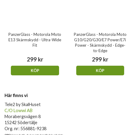
PanzerGlass - Motorola Moto
PanzerGlass - Motorola Moto
E13 Skärmskydd - Ultra-Wide
G10/G20/G30/E7 Power/E7i
Fit
Power - Skärmskydd - Edge-
to-Edge
299 kr
299 kr
KÖP
KÖP
Här finns vi
Tele2 by SkalHuset
C/O Lowwi AB
Morabergsvägen 8
15242 Södertälje
Org. nr: 556881-9238
OBS!
Ingen butik, du kan inte handla här på plats