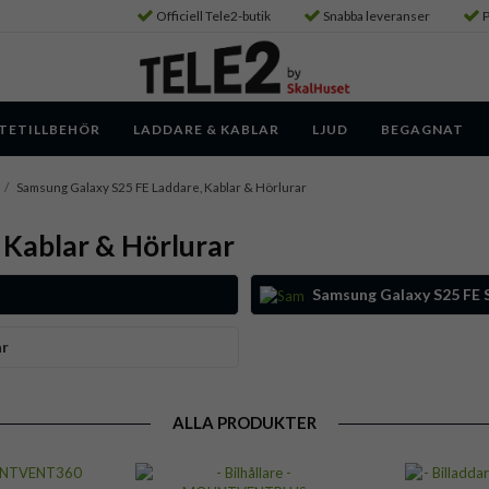
Officiell Tele2-butik
Snabba leveranser
P
TETILLBEHÖR
LADDARE & KABLAR
LJUD
BEGAGNAT
/
Samsung Galaxy S25 FE Laddare, Kablar & Hörlurar
 Kablar & Hörlurar
Samsung Galaxy S25 FE 
ar
ALLA PRODUKTER