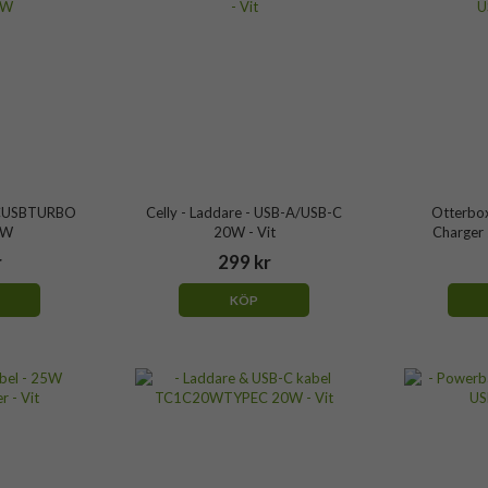
 TCUSBTURBO
Celly - Laddare - USB-A/USB-C
Otterbox
2W
20W - Vit
Charger
r
299 kr
KÖP