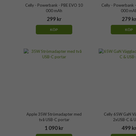
Celly - Powerbank - PBE EVO 10
Celly - Powerbank 
000 mAh
000 mA
299 kr
279 k
KÖP
KÖP
Apple 35W Strömadapter med
Celly 65W GaN V
två USB-C portar
2xUSB-C & 
1 090 kr
499 k