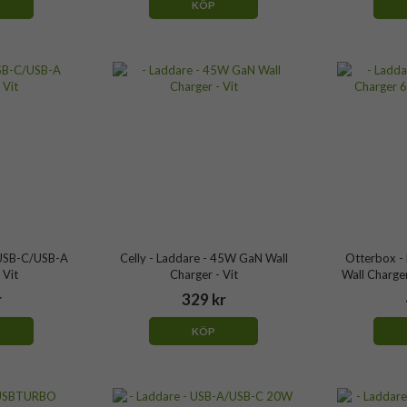
KÖP
xUSB-C/USB-A
Celly - Laddare - 45W GaN Wall
Otterbox - 
 Vit
Charger - Vit
Wall Charge
r
329 kr
KÖP