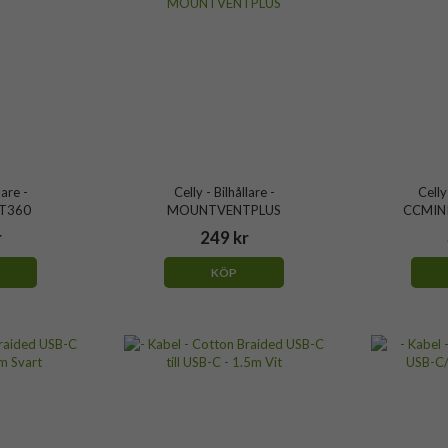
lare -
Celly - Bilhållare -
Celly
T360
MOUNTVENTPLUS
CCMIN
r
249 kr
KÖP