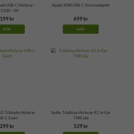
ade USB-C Hörlurar -
Apple 30W USB-C Strömadapter
1100 - Vit
199 kr
699 kr
KÖP
KÖP
G Trådade Hörlurar
Sudio Trådlösa Hörlurar A1 In-Ear
SB-C Svart
TWS Lila
299 kr
529 kr