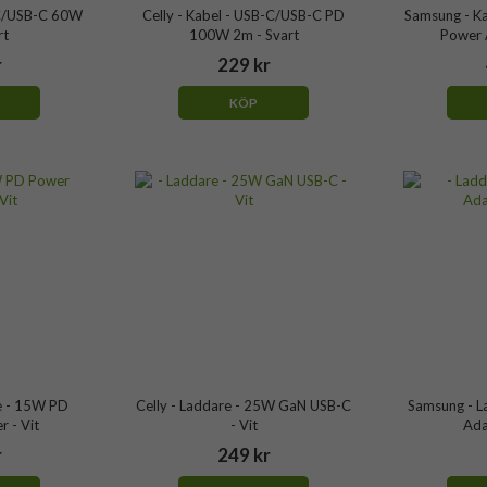
-C/USB-C 60W
Celly - Kabel - USB-C/USB-C PD
Samsung - K
rt
100W 2m - Svart
Power 
r
229 kr
KÖP
e - 15W PD
Celly - Laddare - 25W GaN USB-C
Samsung - L
 - Vit
- Vit
Ada
r
249 kr