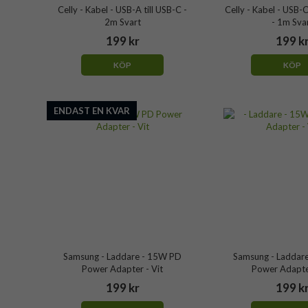
Celly - Kabel - USB-A till USB-C -
Celly - Kabel - USB
2m Svart
- 1m Sva
199 kr
199 k
KÖP
KÖP
ENDAST EN KVAR
Samsung - Laddare - 15W PD
Samsung - Laddar
Power Adapter - Vit
Power Adapter
199 kr
199 k