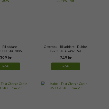
 - Billaddare -
Otterbox - Billaddare - Dubbel
IUSBUSBC 30W
Port USB-A 24W - Vit
399 kr
249 kr
KÖP
KÖP