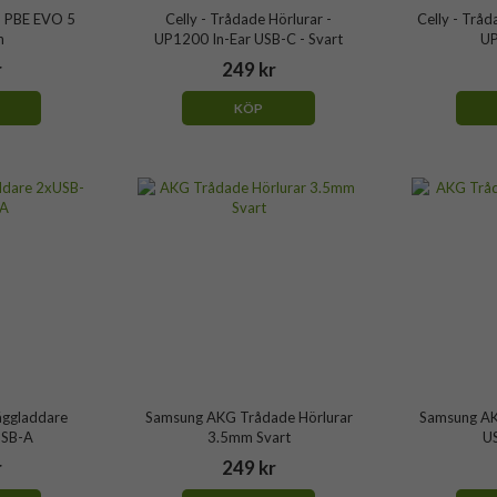
- PBE EVO 5
Celly - Trådade Hörlurar -
Celly - Tråd
h
UP1200 In-Ear USB-C - Svart
UP
r
249 kr
KÖP
äggladdare
Samsung AKG Trådade Hörlurar
Samsung AK
USB-A
3.5mm Svart
U
r
249 kr