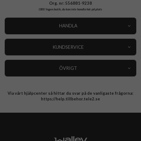
Org. nr: 556881-9238
OBS!
Ingen butik, du kan inte handla här på plats
HANDLA
Outlet
Nyheter
KUNDSERVICE
Varumärken
Kundservice
Specialkategorier
90 dagars öppet köp
ÖVRIGT
Köpevillkor
Om oss
Retur
Om cookies
Via vårt hjälpcenter så hittar du svar på de vanligaste frågorna:
Integritetspolicy
https://help.tillbehor.tele2.se