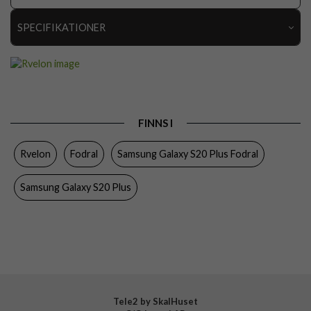
SPECIFIKATIONER
Artikelnummer
112358
Passar till
Samsung Galaxy S20 Plus
Produkttyp
Fodral
FINNS I
Egenskaper
Kortfack, Löstagbart skal
Rvelon
Fodral
Samsung Galaxy S20 Plus Fodral
Färg
Svart
Material
Konstläder
Samsung Galaxy S20 Plus
Varumärke
Rvelon
Tillverkarens art nr
4895225814022
Tele2 by SkalHuset