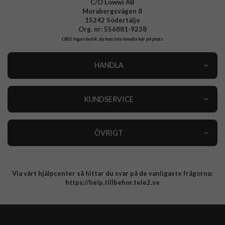
C/O Lowwi AB
Morabergsvägen 8
15242 Södertälje
Org. nr: 556881-9238
OBS!
Ingen butik, du kan inte handla här på plats
HANDLA
Outlet
Nyheter
KUNDSERVICE
Varumärken
Kundservice
Specialkategorier
90 dagars öppet köp
ÖVRIGT
Köpevillkor
Om oss
Retur
Om cookies
Via vårt hjälpcenter så hittar du svar på de vanligaste frågorna:
Integritetspolicy
https://help.tillbehor.tele2.se